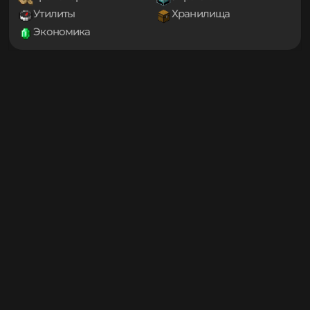
1.19
Проклятые
Снаряжение
1.18.2
Социальные
Технологии
1.18.1
Транспорт
Управление
1.18
1.17.1
Утилиты
Хранилища
1.17
Экономика
1.16.5
1.16.4
1.16.3
1.16.2
1.16.1
1.16
1.15.2
1.15.1
1.15
1.14.4
1.14.3
1.14.2
1.14.1
1.14
1.13.2