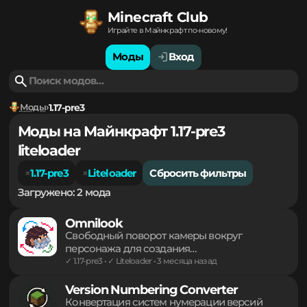
Minecraft Club
Играйте в Майнкрафт по-новому!
Моды
Вход
Моды
1.17-pre3
Моды на Майнкрафт 1.17-pre3
liteloader
1.17-pre3
Liteloader
Сбросить фильтры
Загружено: 2 мода
Omnilook
Свободный поворот камеры вокруг
персонажа для создания
кинематографичных кадров и осмотра
✓ 1.17-pre3 • ✓ Liteloader • 3 месяца назад
окрестностей без смены направления
взгляда основного героя. Легкий инструмент
Version Numbering Converter