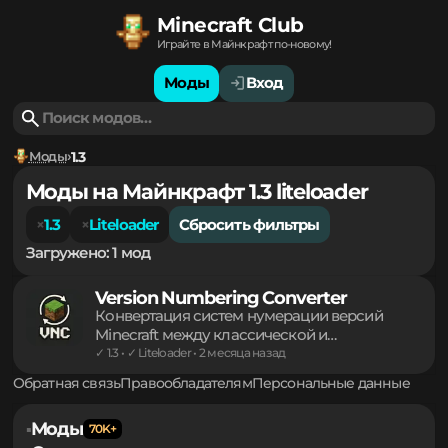
Minecraft Club
Играйте в Майнкрафт по-новому!
Моды
Вход
Моды
1.3
Моды на Майнкрафт 1.3 liteloader
1.3
Liteloader
Сбросить фильтры
Загружено: 1 мод
Version Numbering Converter
Конвертация систем нумерации версий
Minecraft между классической и
современной годовой формами.
✓ 1.3 • ✓ Liteloader • 2 месяца назад
Инструментарий для разработчиков Java,
Обратная связь
Правообладателям
Персональные данные
обеспечивающий корректный парсинг
протоколов, прямое сравнение релизов и