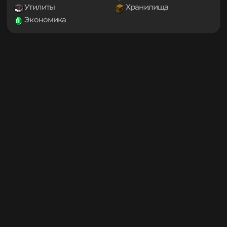
1.19.3
Мини-игры
Мобы
1.19.2
1.19.1
Оптимизация
Приключения
1.19
Проклятые
Снаряжение
1.18.2
Социальные
Технологии
1.18.1
Транспорт
Управление
1.18
1.17.1
Утилиты
Хранилища
1.17
Экономика
1.16.5
1.16.4
1.16.3
1.16.2
1.16.1
1.16
1.15.2
1.15.1
1.15
1.14.4
1.14.3
1.14.2