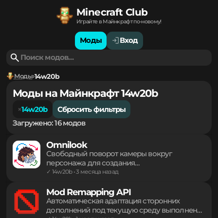
Minecraft Club
Играйте в Майнкрафт по-новому!
Моды
Вход
Моды
14w20b
Моды на Майнкрафт 14w20b
14w20b
Сбросить фильтры
Загружено: 16 модов
Omnilook
Свободный поворот камеры вокруг
персонажа для создания
кинематографичных кадров и осмотра
✓ 14w20b • 3 месяца назад
окрестностей без смены направления
взгляда основного героя. Легкий инструмент
Mod Remapping API
для комфортного управления обзором в
Автоматическая адаптация сторонних