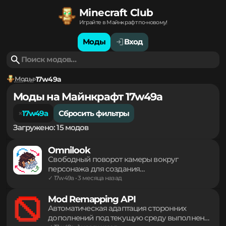
Minecraft Club
Играйте в Майнкрафт по-новому!
Моды
Вход
Моды
17w49a
Моды на Майнкрафт 17w49a
17w49a
Сбросить фильтры
Загружено: 15 модов
Omnilook
Свободный поворот камеры вокруг
персонажа для создания
кинематографичных кадров и осмотра
✓ 17w49a • 3 месяца назад
окрестностей без смены направления
взгляда основного героя. Легкий инструмент
Mod Remapping API
для комфортного управления обзором в
Автоматическая адаптация сторонних