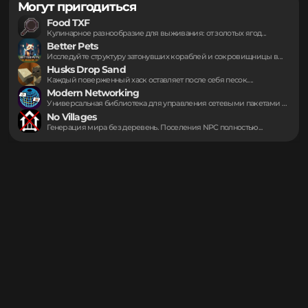
Информация предоставлена через публичный API Modrinth.
https://modrinth.com/project/WjRy3Hb2
Могут пригодиться
Food TXF
Кулинарное разнообразие для выживания: от золотых ягод...
Better Pets
Исследуйте структуру затонувших кораблей и сокровищницы в...
Husks Drop Sand
Каждый поверженный хаск оставляет после себя песок....
Modern Networking
Универсальная библиотека для управления сетевыми пакетами упрощает...
No Villages
Генерация мира без деревень. Поселения NPC полностью...