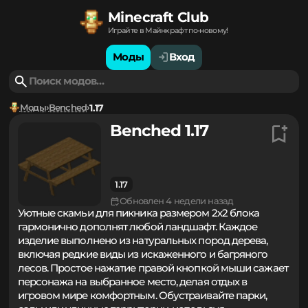
Minecraft Club
Играйте в Майнкрафт по-новому!
Моды
Вход
Моды
Benched
1.17
Benched 1.17
1.17
Обновлен 4 недели назад
Уютные скамьи для пикника размером 2х2 блока
гармонично дополнят любой ландшафт. Каждое
изделие выполнено из натуральных пород дерева,
включая редкие виды из искаженного и багряного
лесов. Простое нажатие правой кнопкой мыши сажает
персонажа на выбранное место, делая отдых в