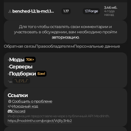
3.47 мб.
Forge
benched-1.2.2-forge-mc1.17.jar
1.17
3 года
Neoforge
назад
3.46 мб.
benched-1.2.1a-mc1.17.jar
1.17
Forge
4 года
назад
Для того чтобы оставлять свои комментарии и
участвовать в обсуждении, вам необходимо пройти
авторизацию
.
Обратная связь
Правообладателям
Персональные данные
Моды
▪
Серверы
▪
Подборки
▪
...
▪
Ссылки
Сообщить о проблеме
Исходный код
Discord