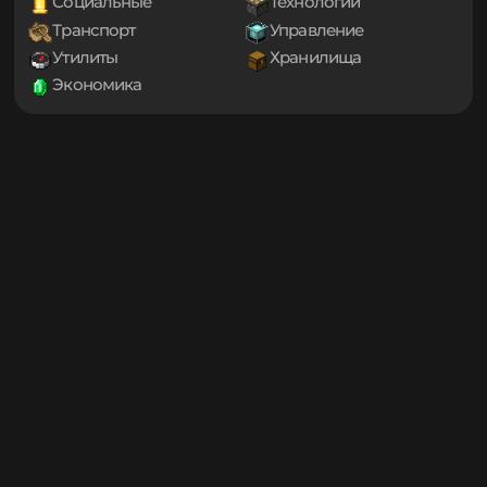
1.19.1
Оптимизация
Приключения
1.19
Проклятые
Снаряжение
1.18.2
Социальные
Технологии
1.18.1
Транспорт
Управление
1.18
1.17.1
Утилиты
Хранилища
1.17
Экономика
1.16.5
1.16.4
1.16.3
1.16.2
1.16.1
1.16
1.15.2
1.15.1
1.15
1.14.4
1.14.3
1.14.2
1.14.1
1.14