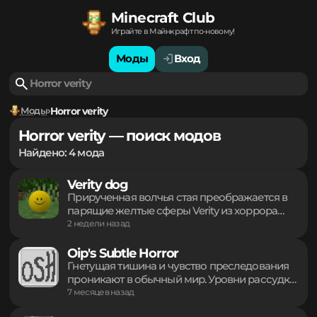
Minecraft Club
Играйте в Майнкрафт по-новому!
Моды
Вход
Моды
Horror verity
Horror verity — поиск модов
Найдено: 4 мода
Verity dog
Прирученная волчья стая преображается в
парящие желтые сферы Verity из хоррора
Roblox. Каждая модель обладает уникальной
2 недели назад
3D геометрией, реалистично следует за
взглядом игрока, плавно покачивается в
Oip's Subtle Horror
воздухе и реагирует на урон миганием при
Гнетущая тишина и чувство преследования
получении повреждений. Имена, окрас
проникают в обычный мир. Уровни рассудка
ошейников и механика посадки
влияют на окружающую среду, вызывая
7 месяцев назад