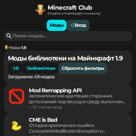
Minecraft Club
Играйте в Майнкрафт по-новому!
Моды
Вход
Моды
1.9
Моды библиотеки на Майнкрафт 1.9
1.9
Библиотеки
Сбросить фильтры
Загружено: 49 модов
Mod Remapping API
Автоматическая адаптация сторонних
дополнений под текущую среду выполнения
игры. Программный интерфейс
✓ 1.9 • 1 месяц назад
переопределяет обфусцированные
компоненты, обеспечивая корректную
CME is Bad
работу кода в Fabric Loader. Гибкие хуки
Отладка критических ошибок