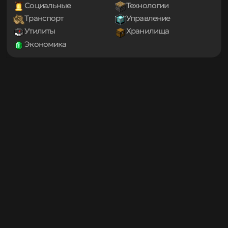
1.20
Декорации
Еда
1.19.4
Игровые механики
Магия
1.19.3
Мини-игры
Мобы
1.19.2
1.19.1
Оптимизация
Приключения
1.19
Проклятые
Снаряжение
1.18.2
Социальные
Технологии
1.18.1
Транспорт
Управление
1.18
1.17.1
Утилиты
Хранилища
1.17
Экономика
1.16.5
1.16.4
1.16.3
1.16.2
1.16.1
1.16
1.15.2
1.15.1
1.15
1.14.4