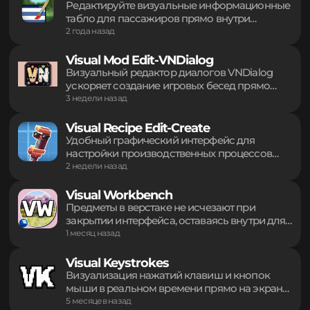
проведения обрядов внутри игры.
инструментария для сценаристов.
9 месяцев назад
Сохранение данных в формате дата-паков
Используйте персональные скрипты на
делает управление игровыми процессами
языке Python для реализации разветвленных
Visual PIDS Editor
быстрым и интуитивно понятным.
диалогов, спрайтовой графики и
Редактируйте визуальные информационные
отслеживания игровых переменных.
табло для пассажиров прямо внутри
Взаимодействуйте с мобами через ключевые
игрового интерфейса. Управляйте
2 года назад
слова для запуска повествования. Простая
шаблонами дисплеев, просматривайте
интеграция через пакеты ресурсов
изменения в реальном времени и
Visual Mod Edit-VNDialog
превращает мир в полноценную визуальную
переключайтесь между загруженными
Визуальный редактор диалогов VNDialog
новеллу.
пакетами ресурсов через системные
ускоряет создание игровых бесед прямо
настройки. Упрощенная настройка
внутри интерфейса. Управляйте нодами,
3 недели назад
графических параметров JCM без
настраивайте立绘 (портреты), звуковые
редактирования исходных файлов помогает
эффекты и фоновые изображения через
Visual Recipe Edit-Create
быстро оформить станции и поезда с
единое окно. Интегрируйте переводы,
Удобный графический интерфейс для
максимальным удобством.
связывайте ветки сюжета и тестируйте
настройки производственных процессов
сценарии без выхода из игры. Инструмент
Create. Редактируйте рецепты прессования,
2 недели назад
поддерживает сохранение форматов JSON и
смешивания, дробления и других механик в
упрощает разработку квестовых линий для
пару кликов. Создавайте кастомные цепочки
Visual Workbench
ваших сборок.
обработки, меняйте количество
Предметы в верстаке не исчезают при
ингредиентов, время цикла и шансы
закрытии интерфейса, оставаясь внутри для
выпадения. Отключайте ненужные рецепты
удобства и наглядности. Ингредиенты и
1 месяц назад
через менеджер. Все изменения
результат крафта отображаются прямо на