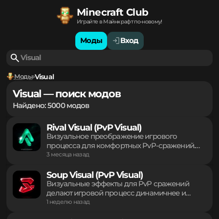
Minecraft Club
Играйте в Майнкрафт по-новому!
Моды
Вход
Моды
Visual
Visual — поиск модов
Найдено: 5000 модов
Rival Visual (PvP Visual)
Визуальное преображение игрового
процесса для комфортных PvP-сражений.
Оптимизированные графические эффекты и
3 месяца назад
минималистичные элементы интерфейса
делают битвы на серверах более читаемыми.
Soup Visual (PvP Visual)
Гибкая настройка внешнего вида без
Визуальные эффекты для PvP сражений
влияния на механики или получения
делают игровой процесс динамичнее и
нечестных преимуществ. Чистое
насыщеннее. Гибкие настройки параметров
1 неделю назад