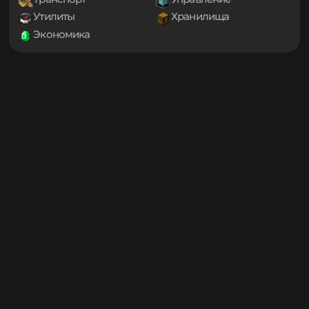
Игровые механики
Магия
1.19.3
Мини-игры
Мобы
1.19.2
1.19.1
Оптимизация
Приключения
1.19
Проклятые
Снаряжение
1.18.2
Социальные
Технологии
1.18.1
Транспорт
Управление
1.18
1.17.1
Утилиты
Хранилища
1.17
Экономика
1.16.5
1.16.4
1.16.3
1.16.2
1.16.1
1.16
1.15.2
1.15.1
1.15
1.14.4
1.14.3
1.14.2