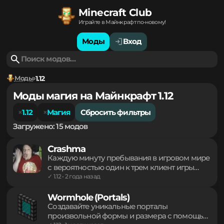
Minecraft Club
Играйте в Майнкрафт по-новому!
Моды
Вход
Моды
1.12
Моды магия на Майнкрафт 1.12
1.12
Магия
Сбросить фильтры
Загружено: 15 модов
Crashma
Каждую минуту пребывания в игровом мире
с вероятностью один к трем клиент игры
будет принудительно закрываться с
✓ 1.12 • 2 года назад
ошибкой. Подобная механика создает
постоянное напряжение и риск внезапной
Wormhole (Portals)
потери прогресса. Полная
Создавайте уникальные порталы