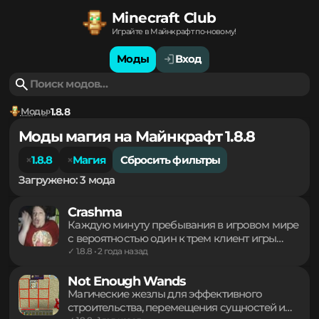
Minecraft Club
Играйте в Майнкрафт по-новому!
Моды
Вход
Моды
1.8.8
Моды магия на Майнкрафт 1.8.8
1.8.8
Магия
Сбросить фильтры
Загружено: 3 мода
Crashma
Каждую минуту пребывания в игровом мире
с вероятностью один к трем клиент игры
будет принудительно закрываться с
✓ 1.8.8 • 2 года назад
ошибкой. Подобная механика создает
постоянное напряжение и риск внезапной
Not Enough Wands
потери прогресса. Полная
Магические жезлы для эффективного