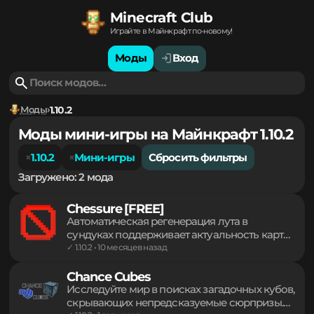
Minecraft Club
Играйте в Майнкрафт по-новому!
Моды
Вход
Моды
1.10.2
Моды мини-игры на Майнкрафт 1.10.2
1.10.2
Мини-игры
Сбросить фильтры
Загружено: 2 мода
Chessure [FREE]
Автоматическая регенерация лута в
сундуках поддерживает актуальность карты
и стимулирует исследование мира. Гибкие
✓ 1.10.2 • 10 месяцев назад
настройки позволяют внедрять
индивидуальные награды для игроков или
Chance Cubes
общие сокровища для PvP-арен. Система
Исследуйте мир в поисках загадочных кубов,