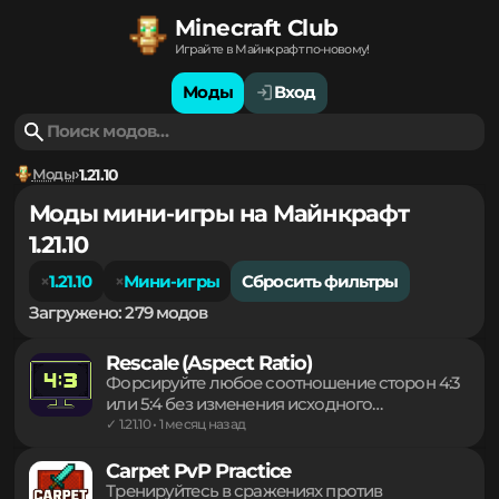
Minecraft Club
Играйте в Майнкрафт по-новому!
Моды
Вход
Моды
1.21.10
Моды мини-игры на Майнкрафт
1.21.10
1.21.10
Мини-игры
Сбросить фильтры
Загружено: 279 модов
Rescale (Aspect Ratio)
Форсируйте любое соотношение сторон 4:3
или 5:4 без изменения исходного
разрешения монитора. Растягивайте
✓ 1.21.10 • 1 месяц назад
изображение для визуального расширения
моделей игроков, сохраняя четкость
Carpet PvP Practice