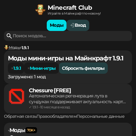
Minecraft Club
Играйте в Майнкрафт по-новому!
Моды
Вход
Моды
1.9.1
Моды мини-игры на Майнкрафт 1.9.1
1.9.1
Мини-игры
Сбросить фильтры
Загружено: 1 мод
Chessure [FREE]
Автоматическая регенерация лута в
сундуках поддерживает актуальность карты
и стимулирует исследование мира. Гибкие
✓ 1.9.1 • 10 месяцев назад
настройки позволяют внедрять
Обратная связь
Правообладателям
Персональные данные
индивидуальные награды для игроков или
общие сокровища для PvP-арен. Система