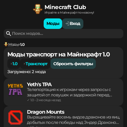
Minecraft Club
Играйте в Майнкрафт по-новому!
Моды
Вход
Моды
1.0
Моды транспорт на Майнкрафт 1.0
1.0
Транспорт
Сбросить фильтры
Загружено: 2 мода
Yeth's TPA
Телепортация к игрокам через запросы с
защитой от ловушек и задержкой перед
перемещением. Управление доступом,
✓ 1.0 • 2 месяца назад
игнорирование спама и гибкая настройка
команд обеспечивают стабильное
Dragon Mounts
взаимодействие на сервере. Система
Выращивайте восемь видов драконов из яиц,