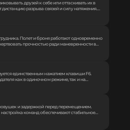
иковывать друзей к себе или оттаскивать их в
т дистанцию разрыва связей и силу натяжения.
са, создавая уникальные ситуации для веселья
ля тех, кто хочет контролировать дистанцию
агрудника. Полет и броня работают одновременно
 жертвовать прочностью ради маневренности в
еграции уникального слота крыльев, делая
нутая система экипировки для опытных
руется единственным нажатием клавиши F6.
ателя как в одиночном режиме, так и на
сквозь препятствия упрощает осмотр
без риска для здоровья героя или прерывания
 ловушек и задержкой перед перемещением.
я настройка команд обеспечивают стабильное
втоматическое истечение неактуальных заявок и
водительность независимо от выбранного