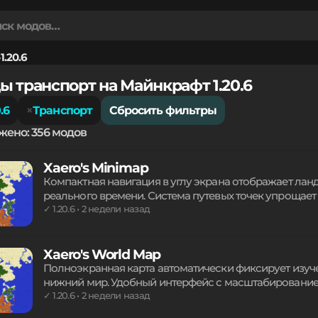
1.20.6
ы транспорт на Майнкрафт 1.20.6
0.6
Транспорт
Сбросить фильтры
жено: 356 модов
Xaero's Minimap
Компактная навигация в углу экрана отображает лан
реального времени. Система путевых точек упроща
Встроенный режим пещер и тонкая настройка интерф
✓ 1.20.6 • 2 недели назад
сохраняя визуальный стиль игры. Поддерживаются г
честного прохождения на многопользовательских се
Xaero's World Map
Полноэкранная карта автоматически фиксирует изуч
нижний мир. Удобный интерфейс с масштабировани
биомам, поиск друзей и контроль заCLAIM-зонами. Си
✓ 1.20.6 • 2 недели назад
поддерживает сетевые сервера и обладает гибкой на