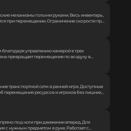
еские механизмы голыми руками. Весь инвентарь,
ся при перемещении. Ограничение скорости при
лизма. Поднимайте и перевозите мелких мобов,
йте взаимодействие с любыми сторонними
м благодаря управлению камерой в трех
рена превращает перемещение по воздуху в
 крен вносят драйв, а гибкая настройка
ертвые петли. Клиентское решение делает полеты
рвер.
ие транспортной сети в ранней игре. Доступные
б перемещения ресурсов и игроков без лишних
х путей способствует развитию инфраструктуры
 делая логистику железных дорог
 прямо под ноги при движении вперед. Для
я с нужным предметом в руке. Работает с