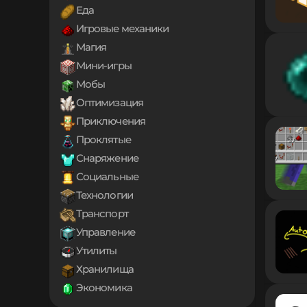
1.18.2
Еда
1.18.1
Игровые механики
1.18
1.17.1
Магия
1.17
Мини-игры
1.16.5
Мобы
1.16.4
1.16.3
Оптимизация
1.16.2
Приключения
1.16.1
Проклятые
1.16
Снаряжение
1.15.2
1.15.1
Социальные
1.15
Технологии
1.14.4
Транспорт
1.14.3
1.14.2
Управление
1.14.1
Утилиты
1.14
Хранилища
1.13.2
Экономика
1.13.1
1.13