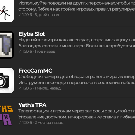
Используйте поводки на других персонажах, чтобы пр
сторону. Гибкая настройка игровых правил регулируе
Управляйте передвижением других участников процес
✓ 1.20.6 • 5 дней назад
или троллинга на сервере. Необходимый инструмент д
между игроками в реальном времени.
Elytra Slot
Надевайте элитры как аксессуар, сохранив защиту н
благодаря слотам в инвентаре. Больше не требуется
воздухе. Механика использует сторонние API для инт
✓ 1.20.6 • 1 год назад
выживание в небе комфортнее и безопаснее. Продви
исследователей мира игры.
FreeCamMC
Свободная камера для обзора игрового мира активи
Инструмент переводит персонажа в состояние наблюд
мультиплеерных серверах. Мгновенное перемещение 
✓ 1.20.6 • 1 месяц назад
конструкций, поиск ресурсов и изучение ландшафта 
игрового процесса на сервере.
Yeth's TPA
Телепортация к игрокам через запросы с защитой от
Управление доступом, игнорирование спама и гибка
взаимодействие на сервере. Система поддерживает а
✓ 1.20.6 • 2 месяца назад
мультиплатформенность, гарантируя высокую произ
загрузчика и версии игры.