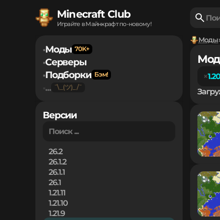
Minecraft Club
Играйте в Майнкрафт по-новому!
Моды
Моды
▪
Мод
Серверы
▪
Подборки
▪
1.2
...
▪
Загру
Версии
26.2
26.1.2
26.1.1
26.1
1.21.11
1.21.10
1.21.9