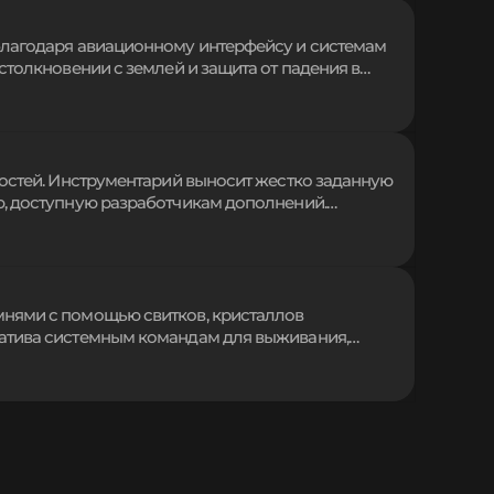
благодаря авиационному интерфейсу и системам
столкновении с землей и защита от падения в
ладывает маршруты от взлета до посадки,
 Полная настройка параметров управления дает
ностей. Инструментарий выносит жестко заданную
, доступную разработчикам дополнений.
 возможности планирования для персонажей,
рыльев без конфликтов с ванильными
нями с помощью свитков, кристаллов
атива системным командам для выживания,
и быстрого перемещения, делитесь общими хабами
х. Перемещайтесь между удаленными базами