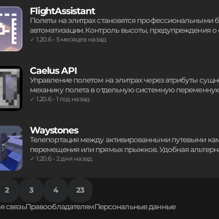
FlightAssistant
Полеты на элитрах становятся профессиональными 
автоматизации. Контроль высоты, предупреждения о 
пустоту обеспечивают безопасность. Автопилот прок
✓ 1.20.6 • 5 месяцев назад
сохраняя траектории для повторного использования.
преимущество в навигации.
Caelus API
Управление полетом на элитрах через атрибуты сущ
механику полета в отдельную системную переменную
Установка пороговых значений атрибута активирует
✓ 1.20.6 • 1 год назад
обеспечивая гибкую настройку условий активации к
предметами.
Waystones
Телепортация между активированными путевыми кам
перемещения или прямых прыжков. Удобная альтерн
серверов и приключенческих карт. Создавайте точк
✓ 1.20.6 • 2 дня назад
с друзьями и находите готовые структуры в деревня
мгновенно без потери инвентаря.
2
3
4
23
я связь
Правообладателям
Персональные данные