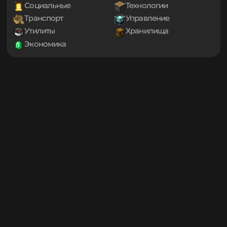
1.20
Декорации
Еда
1.19.4
Игровые механики
Магия
1.19.3
Мини-игры
Мобы
1.19.2
1.19.1
Оптимизация
Приключения
1.19
Проклятые
Снаряжение
1.18.2
Социальные
Технологии
1.18.1
Транспорт
Управление
1.18
1.17.1
Утилиты
Хранилища
1.17
Экономика
1.16.5
1.16.4
1.16.3
1.16.2
1.16.1
1.16
1.15.2
1.15.1
1.15
1.14.4