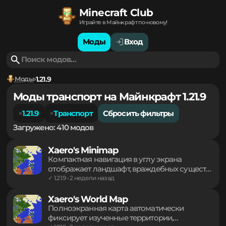
Minecraft Club
Играйте в Майнкрафт по-новому!
Моды
Вход
Моды
1.21.9
Моды транспорт на Майнкрафт 1.21.9
1.21.9
Транспорт
Сбросить фильтры
Загружено: 410 модов
Xaero's Minimap
Компактная навигация в углу экрана
отображает ландшафт, враждебных существ
и игроков в режиме реального времени.
✓ 1.21.9 • 2 недели назад
Система путевых точек упрощает
перемещение между важными локациями.
Xaero's World Map
Встроенный режим пещер и тонкая
Полноэкранная карта автоматически