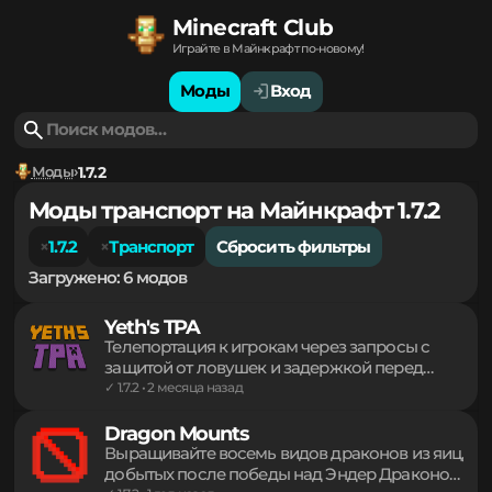
Minecraft Club
Играйте в Майнкрафт по-новому!
Моды
Вход
Моды
1.7.2
Моды транспорт на Майнкрафт 1.7.2
1.7.2
Транспорт
Сбросить фильтры
Загружено: 6 модов
Yeth's TPA
Телепортация к игрокам через запросы с
защитой от ловушек и задержкой перед
перемещением. Управление доступом,
✓ 1.7.2 • 2 месяца назад
игнорирование спама и гибкая настройка
команд обеспечивают стабильное
Dragon Mounts
взаимодействие на сервере. Система
Выращивайте восемь видов драконов из яиц,