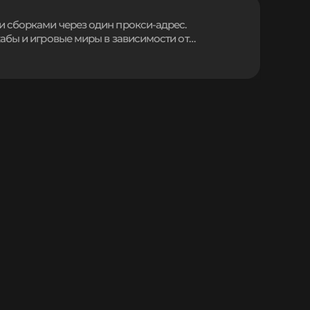
 игрового мира.
 сборками через один прокси-адрес.
абы и игровые миры в зависимости от
умент обеспечивает корректное распределение
и и различными модпаками, упрощая навигацию