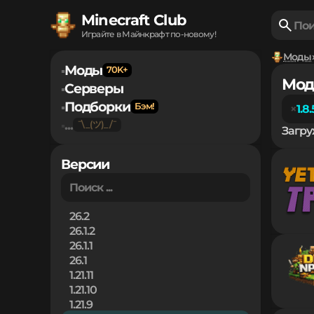
Minecraft Club
Играйте в Майнкрафт по-новому!
Моды
Моды
▪
Мод
Серверы
▪
Подборки
▪
1.8.
...
▪
Загру
Версии
26.2
26.1.2
26.1.1
26.1
1.21.11
1.21.10
1.21.9