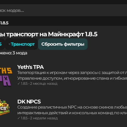
1.8.5
ы транспорт на Майнкрафт 1.8.5
5
Транспорт
Сбросить фильтры
жено: 3 мода
Yeth's TPA
Телепортация к игрокам через запросы с защитой от
Управление доступом, игнорирование спама и гибка
взаимодействие на сервере. Система поддерживает а
✓ 1.8.5 • 2 месяца назад
мультиплатформенность, гарантируя высокую произ
загрузчика и версии игры.
DK NPCS
Создание реалистичных NPC на основе скинов любых 
интерактивных действий и консольных команд по кл
управления персонажами без лишней нагрузки на се
✓ 1.8.5 • 2 недели назад
позиционирование и полное управление через поня