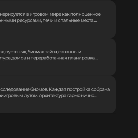
нерируется в игровом мире как полноценное
енными ресурсами, печи и спальные места.
нду locate, а мгновенный спавн строения
ыживания, скрытое в глубинах биомов, готово
, пустынях, биомах тайги, саванны и
ктура домов и переработанная планировка
еревни в атмосферные места для исследований.
ровой процесс и делают приключения по миру
исследование биомов. Каждая постройка собрана
риигровым лутом. Архитектура гармонично
оне клиента при работе на сервере. Находите
тешествуя по привычным просторам с