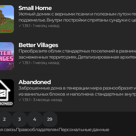
чувство паранойи и страха перед неизвестностью.
Small Home
Уютный домик с верными псами и полезным лутом ге
подземелье. Внутри постройки спрятаны сундуки с ц
Быстрый поиск структуры осуществляется через кома
✓ 1.19.1 • 1 месяц назад
доступен по команде place. Идеальное убежище для в
стать вашим домом после исследования.
Better Villages
Преобразите облик стандартных поселений в равнинах
заснеженных территориях. Детализированная архите
делают жизнь жителей ярче, превращая привычные д
✓ 1.19.1 • 1 месяц назад
Реалистичные постройки повышают погружение в иг
еще более увлекательными.
Abandoned
Заброшенные дома в генерации мира разнообразят 
из ванильных блоков и наполнена стандартным внут
вписывается в ландшафт, не требуя установки на стор
✓ 1.19.1 • 3 месяца назад
скрытые сокровища в полуразрушенных зданиях, пу
обновленной структурой игрового окружения.
2
3
4
29
я связь
Правообладателям
Персональные данные