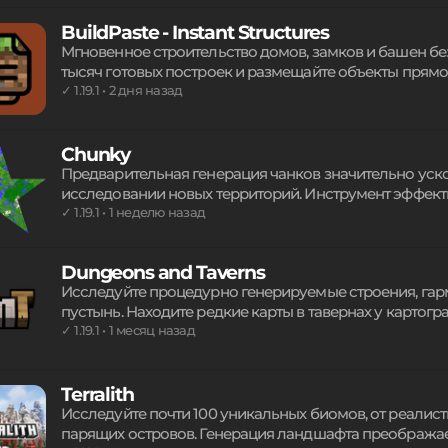
настоящему разнообразным, предлагая свежие визуа
BuildPaste - Instant Structures
Мгновенное строительство домов, замков и башен бе
тысяч готовых построек и размещайте объекты прям
инструментом. Делитесь авторскими сооружениями че
✓ 1.19.1 • 2 дня назад
преображайте ландшафт за секунды. Удобное решени
объектов любой сложности в одиночном режиме.
Chunky
Предварительная генерация чанков значительно ускор
исследовании новых территорий. Инструмент эффект
пользовательские формы, настраиваемые радиусы и 
✓ 1.19.1 • 1 неделю назад
выполнением задач через понятные команды: запуск, 
реальном времени гарантируют стабильную произво
Dungeons and Taverns
Исследуйте процедурно генерируемые строения, гар
пустынь. Находите редкие карты в тавернах у картог
разбойников и таинственные подземелья. Побеждайт
✓ 1.19.1 • 1 месяц назад
боевую механику: от огненных снарядов до гравитац
комбинируя новые эффекты для выживания в суровы
Terralith
Исследуйте почти 100 уникальных биомов, от реалис
парящих островов. Генерация ландшафта преображае