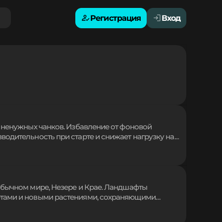
Регистрация
Вход
 ненужных чанков. Избавление от фоновой
одительность при старте и снижает нагрузку на
версиях, эффективно устраняя задержки,
ние для оптимизации слабых ПК и быстрой игры
обычном мире, Незере и Крае. Ландшафты
етами и новыми растениями, сохраняющими
ется декоративными материалами и
ти дизайна. Окружение становится по-