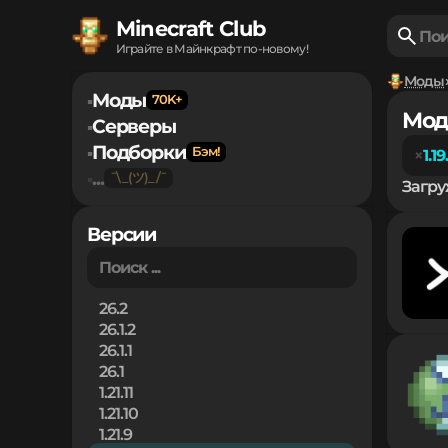
Minecraft Club
Играйте в Майнкрафт по-новому!
Моды
Моды
▪
Мод
Серверы
▪
Подборки
▪
1.19
...
▪
Загру
Версии
26.2
26.1.2
26.1.1
26.1
1.21.11
1.21.10
1.21.9