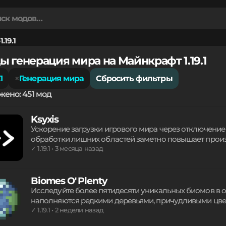
1.19.1
ы генерация мира на Майнкрафт 1.19.1
.1
Генерация мира
Сбросить фильтры
жено: 451 мод
Ksyxis
Ускорение загрузки игрового мира через отключение
обработки лишних областей заметно повышает произв
систему во время игры. Работает на всех актуальных 
✓ 1.19.1 • 3 месяца назад
вызванные прогрузкой спавн-чанка. Идеальное реше
без лишних технических ресурсов.
Biomes O' Plenty
Исследуйте более пятидесяти уникальных биомов в 
наполняются редкими деревьями, причудливыми цв
оригинальный стиль игры. Игровой процесс обогаща
✓ 1.19.1 • 2 недели назад
строительными ресурсами, расширяющими возможнос