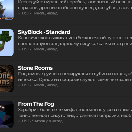
Исследуйте пиратский корабль, заполненный опасны
спрятаны древние шаблоны кузнеца, трезубцы, взрыв
редкими сокровищами, чтобы улучшить снаряжение.
✓ 1.19.1 • 1 месяц назад
или генерации судна в океане. Уникальное морское п
данжи и полезные ресурсы в открытом море.
SkyBlock - Standard
Классическое выживание в бесконечной пустоте с ге
соответствуют стандартному сиду, сохраняя все гран
набор включает дерево, лаву, лед и отдельный песча
✓ 1.19.1 • 1 месяц назад
Нижний мир дополнен уникальным биомом, облегча
получения ценных материалов для полноценной игры
Stone Rooms
Подземные руины генерируются в глубинах пещер, 
интереса. Одной из построек служат каменные залы 
помещения из глубинного сланца. Структуры естеств
✓ 1.19.1 • 1 месяц назад
уникальное оформление подземного пространства дл
готовые комнаты прямо в генерируемых пещерных би
From The Fog
Херобрин больше не миф, а постоянная угроза в выж
таинственное присутствие, странные постройки, необ
Каждый шаг в густом лесу становится риском, ведь н
✓ 1.19.1 • 9 месяцев назад
Погрузитесь в атмосферу первобытного ужаса, где п