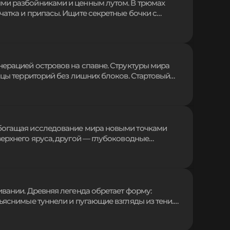
ми разбойниками и ценным лутом. В трюмах
чатка и припасы. Ищите секретные бочки с
 Используйте команды для мгновенного поиска
риключение для тех, кто ищет новые опасные
нерацией островов на спавне. Структуры мира
ицы территорий без лишних блоков. Стартовый
ный остров с редкими ресурсами для развития.
ющим создание портала и автоматизацию
.
обогащая исследование мира новыми точками
верхнего яруса, другой — глубоководные
енно вписываются в ландшафт, предлагая
я выживания и поиска лута в шахтах. Ищите
омах.
ивании. Древняя легенда обретает форму:
ъяснимые туннели и пугающие взгляды из тени.
евидимый наблюдатель всегда где-то рядом.
ривычный мир игры искажается, оставляя лишь