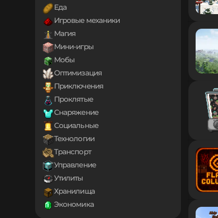
1.18.2
Еда
1.18.1
Игровые механики
1.18
1.17.1
Магия
1.17
Мини-игры
1.16.5
Мобы
1.16.4
1.16.3
Оптимизация
1.16.2
Приключения
1.16.1
Проклятые
1.16
Снаряжение
1.15.2
1.15.1
Социальные
1.15
Технологии
1.14.4
Транспорт
1.14.3
1.14.2
Управление
1.14.1
Утилиты
1.14
Хранилища
1.13.2
Экономика
1.13.1
1.13