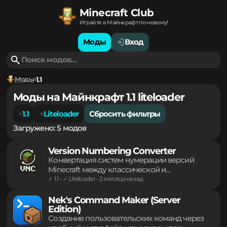
Minecraft Club
Играйте в Майнкрафт по-новому!
Моды
Вход
Моды
1.1
Моды на Майнкрафт 1.1 liteloader
1.1
Liteloader
Сбросить фильтры
Загружено: 5 модов
Version Numbering Converter
Конвертация систем нумерации версий
Minecraft между классической и
современной годовой формами.
✓ 1.1 • ✓ Liteloader • 2 месяца назад
Инструментарий для разработчиков Java,
обеспечивающий корректный парсинг
Nek's Command Maker (Server
Edition)
протоколов, прямое сравнение релизов и