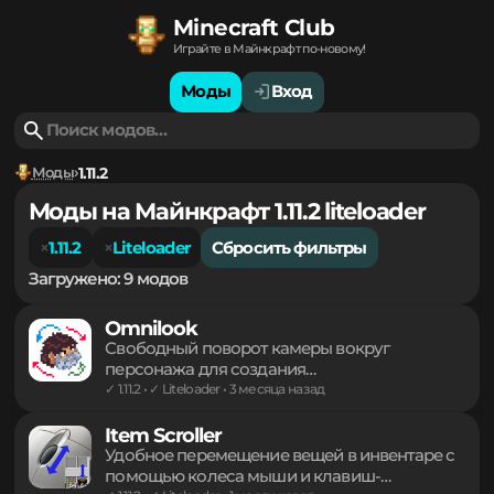
Minecraft Club
Играйте в Майнкрафт по-новому!
Моды
Вход
Моды
1.11.2
Моды на Майнкрафт 1.11.2 liteloader
1.11.2
Liteloader
Сбросить фильтры
Загружено: 9 модов
Omnilook
Свободный поворот камеры вокруг
персонажа для создания
кинематографичных кадров и осмотра
✓ 1.11.2 • ✓ Liteloader • 3 месяца назад
окрестностей без смены направления
взгляда основного героя. Легкий инструмент
Item Scroller
для комфортного управления обзором в
Удобное перемещение вещей в инвентаре с