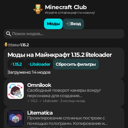
Minecraft Club
Играйте в Майнкрафт по-новому!
Моды
Вход
Моды
1.15.2
Моды на Майнкрафт 1.15.2 liteloader
1.15.2
Liteloader
Сбросить фильтры
Загружено: 14 модов
Omnilook
Свободный поворот камеры вокруг
персонажа для создания
кинематографичных кадров и осмотра
✓ 1.15.2 • ✓ Liteloader • 3 месяца назад
окрестностей без смены направления
взгляда основного героя. Легкий инструмент
Litematica
для комфортного управления обзором в
Проектирование сложных построек с