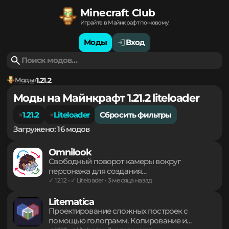
Minecraft Club
Играйте в Майнкрафт по-новому!
Моды
Вход
Моды
1.21.2
Моды на Майнкрафт 1.21.2 liteloader
1.21.2
Liteloader
Сбросить фильтры
Загружено: 16 модов
Omnilook
Свободный поворот камеры вокруг
персонажа для создания
кинематографичных кадров и осмотра
✓ 1.21.2 • ✓ Liteloader • 3 месяца назад
окрестностей без смены направления
взгляда основного героя. Легкий инструмент
Litematica
для комфортного управления обзором в
Проектирование сложных построек с