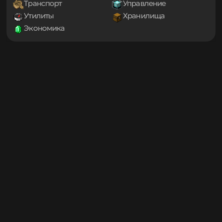
1.19.4
Игровые механики
Магия
1.19.3
Мини-игры
Мобы
1.19.2
1.19.1
Оптимизация
Приключения
1.19
Проклятые
Снаряжение
1.18.2
Социальные
Технологии
1.18.1
Транспорт
Управление
1.18
1.17.1
Утилиты
Хранилища
1.17
Экономика
1.16.5
1.16.4
1.16.3
1.16.2
1.16.1
1.16
1.15.2
1.15.1
1.15
1.14.4
1.14.3
1.14.2