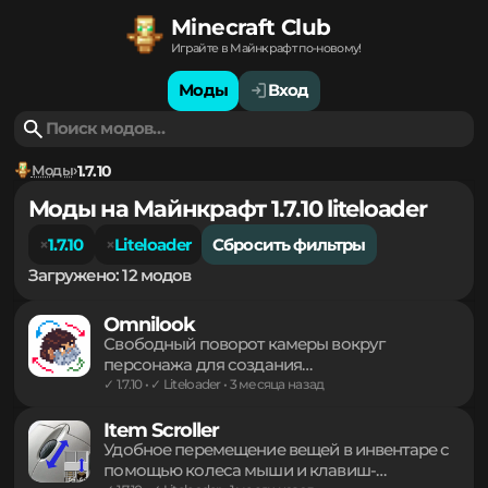
Minecraft Club
Играйте в Майнкрафт по-новому!
Моды
Вход
Моды
1.7.10
Моды на Майнкрафт 1.7.10 liteloader
1.7.10
Liteloader
Сбросить фильтры
Загружено: 12 модов
Omnilook
Свободный поворот камеры вокруг
персонажа для создания
кинематографичных кадров и осмотра
✓ 1.7.10 • ✓ Liteloader • 3 месяца назад
окрестностей без смены направления
взгляда основного героя. Легкий инструмент
Item Scroller
для комфортного управления обзором в
Удобное перемещение вещей в инвентаре с