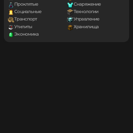
1.20.1
1.20
Декорации
Еда
1.19.4
Игровые механики
Магия
1.19.3
Мини-игры
Мобы
1.19.2
1.19.1
Оптимизация
Приключения
1.19
Проклятые
Снаряжение
1.18.2
Социальные
Технологии
1.18.1
Транспорт
Управление
1.18
1.17.1
Утилиты
Хранилища
1.17
Экономика
1.16.5
1.16.4
1.16.3
1.16.2
1.16.1
1.16
1.15.2
1.15.1
1.15
1.14.4