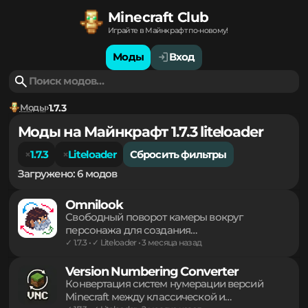
Minecraft Club
Играйте в Майнкрафт по-новому!
Моды
Вход
Моды
1.7.3
Моды на Майнкрафт 1.7.3 liteloader
1.7.3
Liteloader
Сбросить фильтры
Загружено: 6 модов
Omnilook
Свободный поворот камеры вокруг
персонажа для создания
кинематографичных кадров и осмотра
✓ 1.7.3 • ✓ Liteloader • 3 месяца назад
окрестностей без смены направления
взгляда основного героя. Легкий инструмент
Version Numbering Converter
для комфортного управления обзором в
Конвертация систем нумерации версий