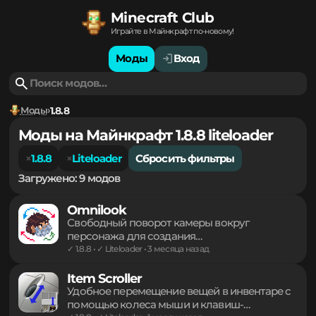
Minecraft Club
Играйте в Майнкрафт по-новому!
Моды
Вход
Моды
1.8.8
Моды на Майнкрафт 1.8.8 liteloader
1.8.8
Liteloader
Сбросить фильтры
Загружено: 9 модов
Omnilook
Свободный поворот камеры вокруг
персонажа для создания
кинематографичных кадров и осмотра
✓ 1.8.8 • ✓ Liteloader • 3 месяца назад
окрестностей без смены направления
взгляда основного героя. Легкий инструмент
Item Scroller
для комфортного управления обзором в
Удобное перемещение вещей в инвентаре с