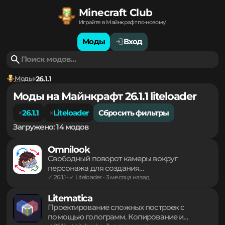
Minecraft Club
Играйте в Майнкрафт по-новому!
Моды
Вход
Моды
26.1.1
Моды на Майнкрафт 26.1.1 liteloader
26.1.1
Liteloader
Сбросить фильтры
Загружено: 14 модов
Omnilook
Свободный поворот камеры вокруг
персонажа для создания
кинематографичных кадров и осмотра
✓ 26.1.1 • ✓ Liteloader • 3 месяца назад
окрестностей без смены направления
взгляда основного героя. Легкий инструмент
Litematica
для комфортного управления обзором в
Проектирование сложных построек с