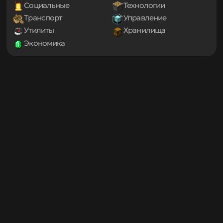
1.20
Декорации
Еда
1.19.4
Игровые механики
Магия
1.19.3
Мини-игры
Мобы
1.19.2
1.19.1
Оптимизация
Приключения
1.19
Проклятые
Снаряжение
1.18.2
Социальные
Технологии
1.18.1
Транспорт
Управление
1.18
1.17.1
Утилиты
Хранилища
1.17
Экономика
1.16.5
1.16.4
1.16.3
1.16.2
1.16.1
1.16
1.15.2
1.15.1
1.15
1.14.4