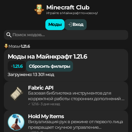
Minecraft Club
Играйте в Майнкрафт по-новому!
Моды
Вход
Моды
1.21.6
Моды на Майнкрафт 1.21.6
1.21.6
Сбросить фильтры
Загружено: 13 301 мод
Fabric API
Базовая библиотека инструментов для
корректной работы сторонних дополнений и
модификаций. Обеспечивает интеграцию
✓ 1.21.6 • 3 дня назад
биомов, измерений, визуальных эффектов и
частиц. Реализует сложные механизмы
Hold My Items
рендеринга, синхронизацию реестров и
Визуализация рук в режиме от первого лица