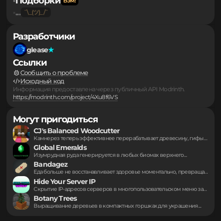
Серверы
▪
Подборки
▪
...
▪
Разработчики
glease
Ссылки
Сообщить о проблеме
Исходный код
Информация предоставлена через публичный API Modrinth.
https://modrinth.com/project/4Xu8f6VS
Могут пригодиться
CJ's Balanced Woodcutter
Камнерез теперь эффективнее перерабатывает древесину, гифы и...
Global Emeralds
Изумрудная руда генерируется в любых биомах верхнего...
Bandagez
Еда больше не восстанавливает здоровье моментально, превращая...
Hide Your Server IP