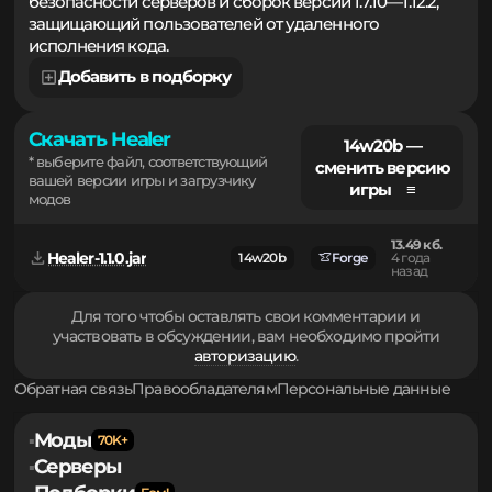
Незаменимый инструмент для поддержания
безопасности серверов и сборок версии 1.7.10—1.12.2,
защищающий пользователей от удаленного
исполнения кода.
Добавить в подборку
Скачать Healer
14w20b —
* выберите файл, соответствующий
сменить версию
вашей версии игры и загрузчику
игры ≡
модов
13.49 кб.
Healer-1.1.0.jar
14w20b
Forge
4 года
назад
Для того чтобы оставлять свои комментарии и
участвовать в обсуждении, вам необходимо пройти
авторизацию
.
Обратная связь
Правообладателям
Персональные данные
Моды
▪