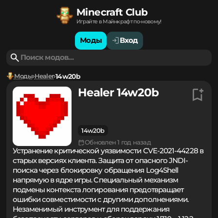
Minecraft Club
Играйте в Майнкрафт по-новому!
Моды
Вход
Моды
Healer
14w20b
Healer 14w20b
14w20b
Обновлен 1 год назад
Устранение критической уязвимости CVE-2021-44228 в
старых версиях клиента. Защита от опасного JNDI-
поиска через блокировку обращения Log4Shell
напрямую в ядре игры. Специальный механизм
подмены контекста логирования предотвращает
ошибки совместимости с другими дополнениями.