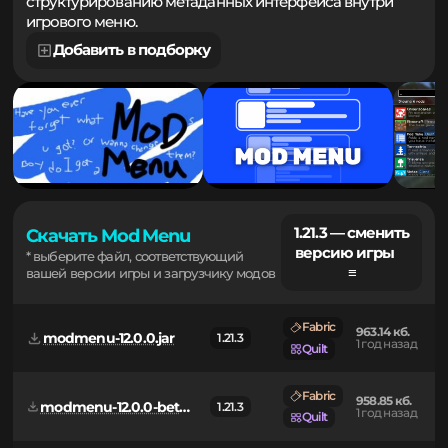
контентом. Инструменты для разработчиков по
структурированию метаданных интерфейса внутри
игрового меню.
Добавить в подборку
1.21.3 — сменить
Скачать Mod Menu
версию игры
* выберите файл, соответствующий
≡
вашей версии игры и загрузчику модов
Fabric
963.14 кб.
modmenu-12.0.0.jar
1.21.3
1 год назад
Quilt
Fabric
958.85 кб.