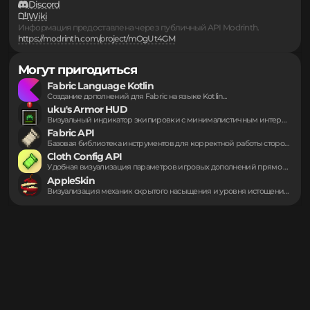
Ссылки
Сообщить о проблеме
Исходный код
Discord
Wiki
Информация предоставлена через публичный API Modrinth.
https://modrinth.com/project/mOgUt4GM
Могут пригодиться
Fabric Language Kotlin
Создание дополнений для Fabric на языке Kotlin...
uku's Armor HUD
Визуальный индикатор экипировки с минималистичным интерфейсом в...
Fabric API
Базовая библиотека инструментов для корректной работы сторонних...
Cloth Config API
Удобная визуализация параметров игровых дополнений прямо внутри...
AppleSkin
Визуализация механик скрытого насыщения и уровня истощения...