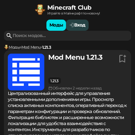
Minecraft Club
Играйте в Майнкрафт по-новому!
Моды
Вход
Моды
Mod Menu
1.21.3
Mod Menu 1.21.3
1.21.3
Обновлен 2 недели назад
Централизованный интерфейс для управления
установленными дополнениями игры. Просмотр
списка активных компонентов, оперативный переход к
параметрам конфигурации и проверка обновлений.
Фильтрация библиотек и расширенные возможности
локализации для удобства взаимодействия с