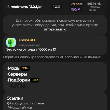
modmenu-12.0.0-beta.1.jar
1.21.3
1 год назад
Quilt
963.14 кб.
Fabric
modmenu-12.0.1.jar
1.21.3
4 месяца
Quilt
назад
Для того чтобы оставлять свои комментарии и
участвовать в обсуждении, вам необходимо пройти
авторизацию
.
FreshFuLL
2 недели назад
Это то чего я ждал! 10000 из 10
Обратная связь
Правообладателям
Персональные данные
Моды
▪
Серверы
▪
Подборки
▪
...
▪