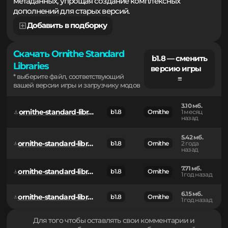
загрузки ресурсов, работы с точками входа и патчинга
метаданных, упрощая создание комплексных
дополнений для старых версий.
Добавить в подборку
Скачать Ornithe Standard
b1.8 — сменить
Libraries
версию игры
* выберите файл, соответствующий
≡
вашей версии игры и загрузчику модов
3.10 мб.
ornithe-standard-libraries-0.20.3.jar
b1.8
Ornithe
1 месяц
назад
5.42 мб.
ornithe-standard-libraries-server-0.14.0.jar
b1.8
Ornithe
2 года
назад
7.71 мб.
ornithe-standard-libraries-client-0.16.3.jar
b1.8
Ornithe
1 год назад
6.15 мб.
ornithe-standard-libraries-server-0.16.3.jar
b1.8
Ornithe
1 год назад