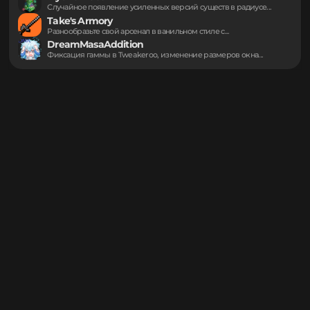
Оптимизация отрисовки сущностей и блоков для корректной...
Asahi
Плавное движение солнца без рывков и дерганий...
Mythic Mobs
Случайное появление усиленных версий существ в радиусе...
Take's Armory
Разнообразьте свой арсенал в ванильном стиле с...
DreamMasaAddition
Фиксация гаммы в Tweakeroo, изменение размеров окна...