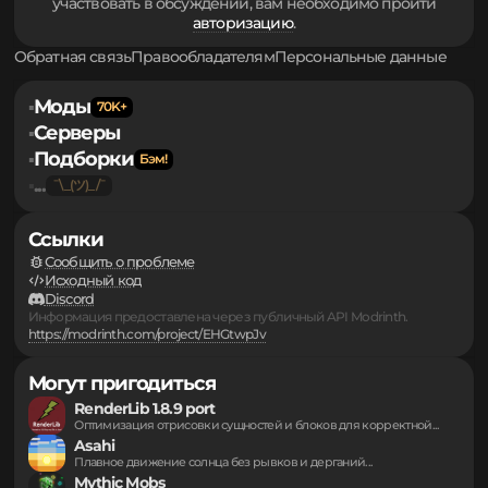
Для того чтобы оставлять свои комментарии и
участвовать в обсуждении, вам необходимо пройти
авторизацию
.
Обратная связь
Правообладателям
Персональные данные
Моды
▪
Серверы
▪
Подборки
▪
...
▪
Ссылки
Сообщить о проблеме
Исходный код
Discord
Информация предоставлена через публичный API Modrinth.
https://modrinth.com/project/EHGtwpJv
Могут пригодиться
RenderLib 1.8.9 port