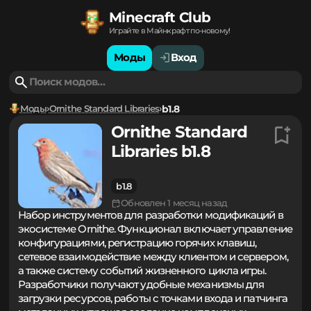
Minecraft Club
Играйте в Майнкрафт по-новому!
Моды
Вход
Моды
Ornithe Standard Libraries
b1.8
Ornithe Standard
Libraries b1.8
b1.8
Обновлен 1 месяц назад
Набор инструментов для разработки модификаций в
экосистеме Ornithe. Функционал включает управление
конфигурациями, регистрацию горячих клавиш,
сетевое взаимодействие между клиентом и сервером,
а также систему событий жизненного цикла игры.
Разработчики получают удобные механизмы для