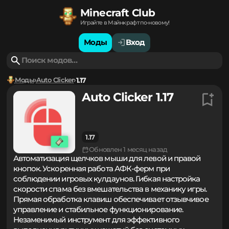
Minecraft Club
Играйте в Майнкрафт по-новому!
Моды
Вход
Моды
Auto Clicker
1.17
Auto Clicker 1.17
1.17
Обновлен 1 месяц назад
Автоматизация щелчков мыши для левой и правой
кнопок. Ускоренная работа АФК-ферм при
соблюдении игровых кулдаунов. Гибкая настройка
скорости спама без вмешательства в механику игры.
Прямая обработка клавиш обеспечивает отзывчивое
управление и стабильное функционирование.