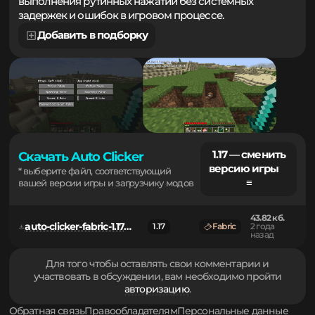
Незаменимый инструмент для эффективного
выполнения рутинных нажатий без системных
задержек и ошибок в игровом процессе.
Добавить в подборку
1.17 — сменить
Скачать Auto Clicker
версию игры
* выберите файл, соответствующий
≡
вашей версии игры и загрузчику модов
43.82 кб.
auto-clicker-fabric-1.17-1.1.0-build.6-dev.jar
1.17
Fabric
2 года
назад
Для того чтобы оставлять свои комментарии и
участвовать в обсуждении, вам необходимо пройти