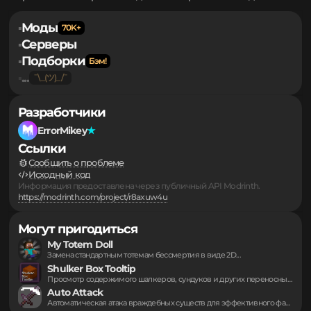
авторизацию
.
Обратная связь
Правообладателям
Персональные данные
Моды
▪
Серверы
▪
Подборки
▪
...
▪
Разработчики
ErrorMikey
Ссылки
Сообщить о проблеме
Исходный код
Информация предоставлена через публичный API Modrinth.
https://modrinth.com/project/r8axuw4u
Могут пригодиться
My Totem Doll
Замена стандартным тотемам бессмертия в виде 2D...