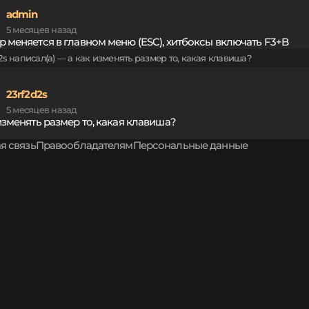
admin
5 месяцев назад
р меняется в главном меню (ESC), хитбоксы включать F3+B
d2s написал(а) — а как изменять размер то, какая клавиша?
23rf2d2s
5 месяцев назад
изменять размер то, какая клавиша?
я связь
Правообладателям
Персональные данные