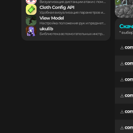
Визуализация дистанции атаки с помощью наглядного круга...
Cloth Config API
Удобная визуализация параметров игровых дополнений прямо внутри...
View Model
Настройка положения рук и предметов в первом...
Скач
ukulib
* выбе
Библиотека вспомогательных инструментов для разработки проектов в...
comb
com
comb
comb
com
comb