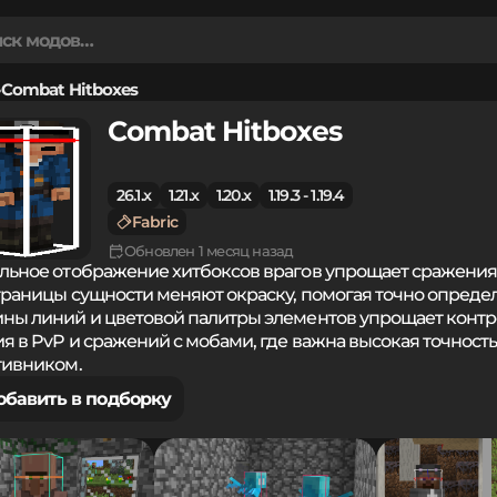
Combat Hitboxes
Combat Hitboxes
26.1.x
1.21.x
1.20.x
1.19.3 - 1.19.4
Fabric
Обновлен 1 месяц назад
льное отображение хитбоксов врагов упрощает сражения
границы сущности меняют окраску, помогая точно определ
ны линий и цветовой палитры элементов упрощает контр
ия в PvP и сражений с мобами, где важна высокая точност
тивником.
обавить в подборку