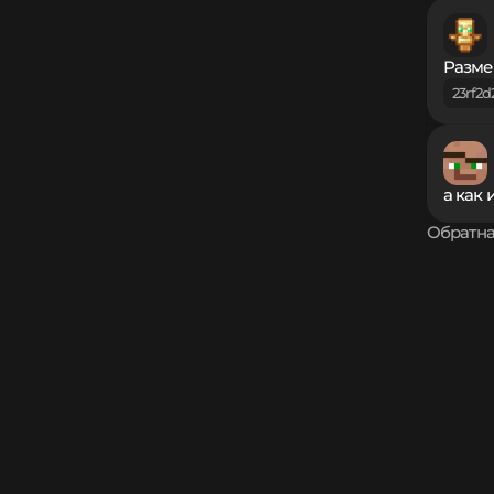
Разме
23rf2
а как 
Обратна