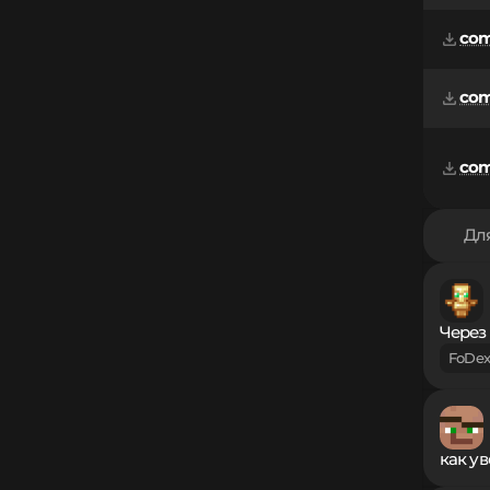
comb
comb
com
Для
Через
FoDex
как у