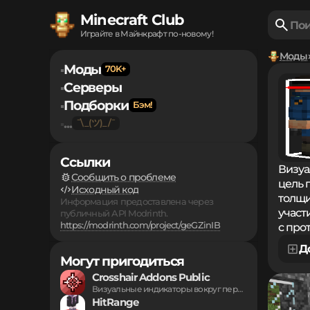
Minecraft Club
Играйте в Майнкрафт по-новому!
Моды
Моды
▪
Серверы
▪
Подборки
▪
...
▪
Ссылки
Визуа
Сообщить о проблеме
цель 
Исходный код
толщи
Информация предоставлена через
участ
публичный API Modrinth.
https://modrinth.com/project/geGZinIB
с про
Д
Могут пригодиться
Crosshair Addons Public
Визуальные индикаторы вокруг перекрестия прицела упрощают отслеживание...
HitRange