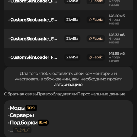
CustomSkinLoader_Fabric-14.13.jar
21w15a
Fabric
4 года
назад
146.50 кб.
CustomSkinLoader_Fabric-14.13-SNAPSHOT-314.jar
21w15a
Fabric
4 года
назад
146.50 кб.
CustomSkinLoader_Fabric-14.13-SNAPSHOT-313.jar
21w15a
Fabric
4 года
назад
146.32 кб.
CustomSkinLoader_Fabric-14.13-SNAPSHOT-311.jar
21w15a
Fabric
4 года
назад
145.99 кб.
CustomSkinLoader_Fabric-14.13-SNAPSHOT-306.jar
21w15a
Fabric
4 года
назад
Для того чтобы оставлять свои комментарии и
участвовать в обсуждении, вам необходимо пройти
авторизацию
.
Обратная связь
Правообладателям
Персональные данные
Моды
▪