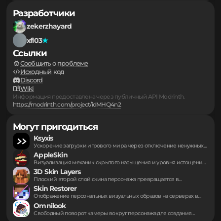
Серверы
▪
Подборки
▪
...
▪
Разработчики
zekerzhayard
xfl03
Ссылки
Сообщить о проблеме
Исходный код
Discord
Wiki
Информация предоставлена через публичный API Modrinth.
https://modrinth.com/project/idMHQ4n2
Могут пригодиться
Ksyxis
Ускорение загрузки игрового мира через отключение ненужных...
AppleSkin
Визуализация механик скрытого насыщения и уровня истощения...