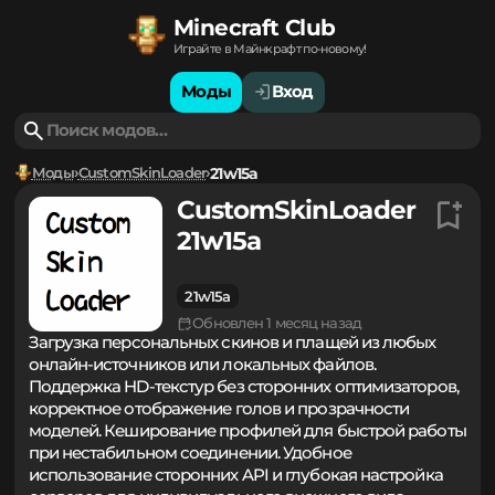
Minecraft Club
Играйте в Майнкрафт по-новому!
Моды
Вход
Моды
CustomSkinLoader
21w15a
CustomSkinLoader
21w15a
21w15a
Обновлен 1 месяц назад
Загрузка персональных скинов и плащей из любых
онлайн-источников или локальных файлов.
Поддержка HD-текстур без сторонних оптимизаторов,
корректное отображение голов и прозрачности
моделей. Кеширование профилей для быстрой работы
при нестабильном соединении. Удобное