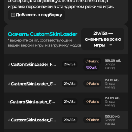
использование сторонних API и глубокая настройка
серверов для индивидуального внешнего вида
игровых персонажей в стандартном режиме игры.
Добавить в подборку
21w15a —
Скачать CustomSkinLoader
сменить версию
* выберите файл, соответствующий
игры ≡
вашей версии игры и загрузчику модов
159.09 кб.
Fabric
CustomSkinLoader_Fabric-14.15.2.jar
21w15a
3 года
Quilt
назад
151.01 кб.
CustomSkinLoader_Fabric-14.15.1.jar
21w15a
Fabric
3 года
назад
151.09 кб.
CustomSkinLoader_Fabric-14.15-SNAPSHOT-353.jar
21w15a
Fabric
3 года
назад
155.20 кб.