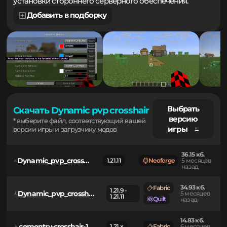
сражения, обеспечивая точное прицеливание без
установки стороннего серверного обеспечения.
Добавить в подборку
Выбрать
Скачать Dynamic pvp crosshair
версию
* выберите файл, соответствующий вашей
игры ≡
версии игры и загрузчику модов
36.15 кб.
Dynamic_pvp_crosshair-neoforge-1.21.11-v2.0.jar
1.21.11
Neoforge
5 месяцев
назад
34.93 кб.
Fabric
1.21.9 -
Dynamic_pvp_crosshair-1.21.9-1.21.11-v2.0.jar
5 месяцев
1.21.11
Quilt
назад