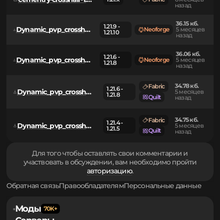
14.83 кб.
cementry-crosshair-1.0.0-fabric.jar
1.21.x
Fabric
6 месяцев
назад
36.15 кб.
1.21.9 -
Dynamic_pvp_crosshair-neoforge-1.21.9-1.21.10-v2.0.jar
Neoforge
5 месяцев
1.21.10
назад
36.06 кб.
1.21.6 -
Dynamic_pvp_crosshair-neoforge-1.21.6-1.21.8-v2.0.jar
Neoforge
5 месяцев
1.21.8
назад
34.78 кб.
Fabric
1.21.6 -
Dynamic_pvp_crosshair-1.21.6-1.21.8-v2.0.jar
5 месяцев
1.21.8
Quilt
назад
34.75 кб.
Fabric
1.21.4 -
Dynamic_pvp_crosshair-1.21.4-1.21.5-v2.0.jar
5 месяцев
1.21.5
Quilt
назад
Для того чтобы оставлять свои комментарии и
участвовать в обсуждении, вам необходимо пройти
авторизацию
.
Обратная связь
Правообладателям
Персональные данные