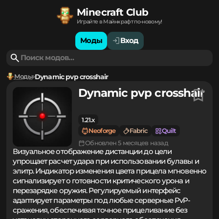
Minecraft Club
Играйте в Майнкрафт по-новому!
Моды
Вход
Моды
Dynamic pvp crosshair
Dynamic pvp crosshair
1.21.x
Neoforge
Fabric
Quilt
Обновлен 5 месяцев назад
Визуальное отображение дистанции до цели
упрощает расчет удара при использовании булавы и
элитр. Индикатор изменения цвета прицела мгновенно
сигнализирует о готовности критического урона и
перезарядке оружия. Регулируемый интерфейс
адаптирует параметры под любые серверные PvP-