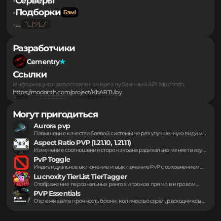
Моды
▪
Серверы
▪
Подборки
▪
...
▪
Разработчики
Cementry
Ссылки
Информация предоставлена через публичный API Modrinth.
https://modrinth.com/project/KbARTUby
Могут пригодиться
Aurora pvp
Повышение качества боевой системы через улучшенную видимость...
Aspect Ratio PVP (1.21.10, 1.21.11)
Изменение соотношения сторон экрана радикально меняет визуальное...
PvP Toggle
Индивидуальное включение и выключение PvP с сохранением...
Lucnoxity TierList TierTagger