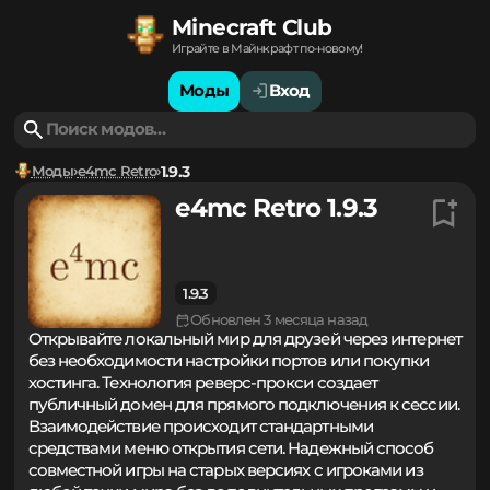
Minecraft Club
Играйте в Майнкрафт по-новому!
Моды
Вход
Моды
e4mc Retro
1.9.3
e4mc Retro 1.9.3
1.9.3
Обновлен 3 месяца назад
Открывайте локальный мир для друзей через интернет
без необходимости настройки портов или покупки
хостинга. Технология реверс-прокси создает
публичный домен для прямого подключения к сессии.
Взаимодействие происходит стандартными
средствами меню открытия сети. Надежный способ