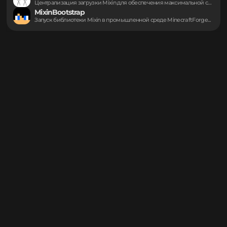
Могут пригодиться
UniMixins
Централизация загрузки Mixin для обеспечения максимальной совместимости...
MixinBootstrap
Запуск библиотеки Mixin в промышленной среде MinecraftForge...