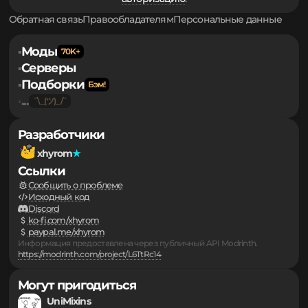
Для того чтобы оставлять свои комментарии и
участвовать в обсуждении, вам необходимо пройти
авторизацию
.
Обратная связь
Правообладателям
Персональные данные
Моды
▪
Серверы
▪
Подборки
▪
...
▪
Разработчики
xhyrom
Ссылки
Сообщить о проблеме
Исходный код
Discord
ko-fi.com/xhyrom
paypal.me/xhyrom
Информация предоставлена через публичный API Modrinth.
https://modrinth.com/project/L6TtRc14