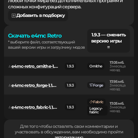
совместной игры на старых версиях с игроками из
любой точки мира без дополнительных программ и
сложных конфигураций сервера.
Добавить в подборку
1.9.3 — сменить
Скачать e4mc Retro
версию игры
* выберите файл, соответствующий
≡
вашей версии игры и загрузчику модов
17.05 мб.
e4mc-retro_ornithe-1.1.0+1.9-1.12.2.jar
1.9.3
Ornithe
3 месяца
назад
17.95 мб.
e4mc-retro_forge-1.1.0+1.9-1.12.2.jar
1.9.3
Forge
3 месяца
назад
Fabric
17.05 мб.
e4mc-retro_fabric-1.1.0+1.9-1.12.2.jar
1.9.3
3 месяца
Legacy-
назад
fabric