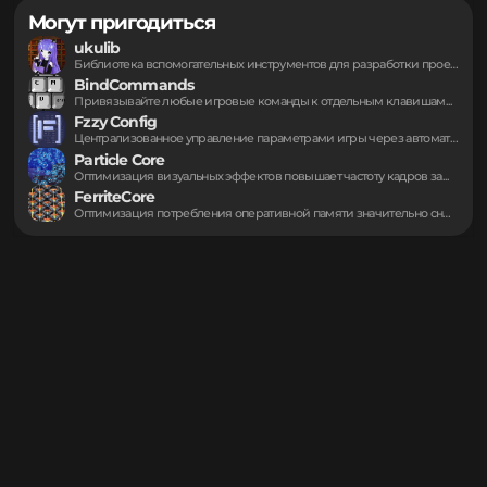
Сообщить о проблеме
Исходный код
Discord
Wiki
Информация предоставлена через публичный API Modrinth.
https://modrinth.com/project/Ha28R6CL
Могут пригодиться
ukulib
Библиотека вспомогательных инструментов для разработки проектов в...
BindCommands
Привязывайте любые игровые команды к отдельным клавишам...
Fzzy Config
Централизованное управление параметрами игры через автоматическую генерацию...
Particle Core
Оптимизация визуальных эффектов повышает частоту кадров за...
FerriteCore
Оптимизация потребления оперативной памяти значительно снижает нагрузку...