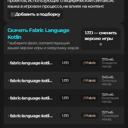
необходимый компонент для работы сторонних
проектов, использующих специфический синтаксис
языка в игровом процессе, не влияя на контент.
Добавить в подборку
Скачать Fabric Language
1.17.1 — сменить
Kotlin
версию игры
* выберите файл, соответствующий
≡
вашей версии игры и загрузчику модов
7.70 мб.
fabric-language-kotlin-1.13.13+kotlin.2.4.10.jar
1.17.1
Fabric
3 недели
назад
7.45 мб.
fabric-language-kotlin-1.13.11+kotlin.2.3.21.jar
1.17.1
Fabric
3 месяца
назад
7.29 мб.
fabric-language-kotlin-1.13.9+kotlin.2.3.10.jar
1.17.1
Fabric
6 месяцев
назад
7.27 мб.