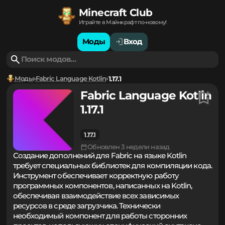
Minecraft Club
Играйте в Майнкрафт по-новому!
Моды
Вход
Моды
Fabric Language Kotlin
1.17.1
Fabric Language Kotlin
1.17.1
1.17.1
Обновлен 3 недели назад
Создание дополнений для Fabric на языке Kotlin
требует специальных библиотек для компиляции кода.
Инструмент обеспечивает корректную работу
программных компонентов, написанных на Kotlin,
обеспечивая взаимодействие всех зависимых
ресурсов в среде загрузчика. Технически