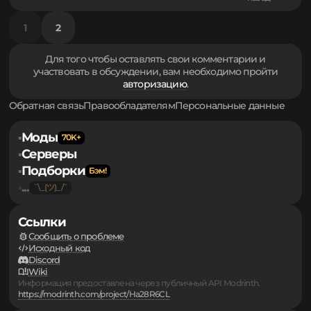
6.18 мб.
fabric-language-kotlin-1.9.1+kotlin.1.8.10.jar
1.17.1
Fabric
3 года
назад
6.13 мб.
fabric-language-kotlin-1.8.6+kotlin.1.7.21.jar
1.17.1
Fabric
3 года
назад
1
2
Для того чтобы оставлять свои комментарии и
участвовать в обсуждении, вам необходимо пройти
авторизацию
.
Обратная связь
Правообладателям
Персональные данные
Моды
▪
Серверы
▪
Подборки
▪
...
▪
Ссылки