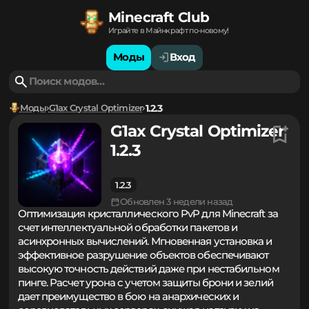
Minecraft Club
Играйте в Майнкрафт по-новому!
Моды
Вход
Моды
G1ax Crystal Optimizer
1.2.3
G1ax Crystal Optimizer
1.2.3
1.2.3
Обновлен 3 недели назад
Оптимизация кристаллического PvP для Minecraft за
счет интеллектуальной обработки пакетов и
асинхронных вычислений. Мгновенная установка и
эффективное разрушение объектов обеспечивают
высокую точность действий даже при нестабильном
пинге. Расчет урона с учетом защиты брони и зелий