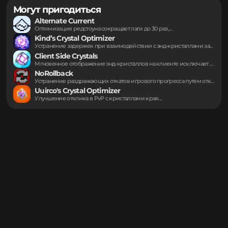
Discord
Информация предоставлена через публичный API Modrinth.
https://modrinth.com/project/Xqnzyc08
Могут пригодиться
Alternate Current
Оптимизация редстоуна сокращает лаги до 30 раз,...
Kind’s Crystal Optimizer
Устранение задержек при взаимодействии с энд-кристаллами за...
Client Side Crystals
Мгновенное отображение энд-кристаллов на клиенте исключает задержку...
NoRollback
Устранение раздражающих откатов игрового прогресса путем отключения...
Uuirco's Crystal Optimizer
Улучшение отклика в PvP с кристаллами края...