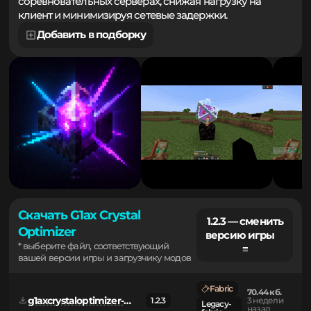
дает преимущество в бою на анархических и
соревновательных серверах, снижая нагрузку на
клиент и минимизируя сетевые задержки.
Добавить в подборку
Скачать G1ax Crystal
1.2.3 — сменить
Optimizer
версию игры
* выберите файл, соответствующий
≡
вашей версии игры и загрузчику модов