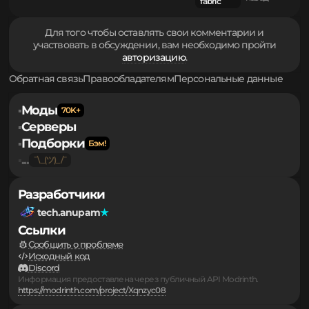
Fabric
70.44 кб.
g1axcrystaloptimizer-1.0.5.jar
1.2.3
3 недели
Legacy-
назад
fabric
Для того чтобы оставлять свои комментарии и
участвовать в обсуждении, вам необходимо пройти
авторизацию
.
Обратная связь
Правообладателям
Персональные данные
Моды
▪
Серверы
▪
Подборки
▪
...
▪
Разработчики
tech.anupam
Ссылки
Сообщить о проблеме
Исходный код