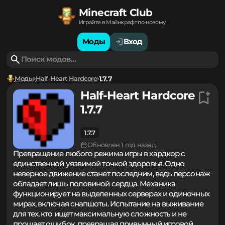
Minecraft Club
Играйте в Майнкрафт по-новому!
Моды
Вход
Моды
Half-Heart Hardcore
1.7.7
Half-Heart Hardcore
1.7.7
1.7.7
Обновлен 1 год назад
Превращение любого режима игры в хардкор с
единственной уязвимой точкой здоровья. Одно
неверное движение станет последним, ведь персонаж
обладает лишь половиной сердца. Механика
функционирует на выделенных серверах и одиночных
мирах, включая снапшоты. Испытание на выживание
для тех, кто ищет максимальную сложность и не