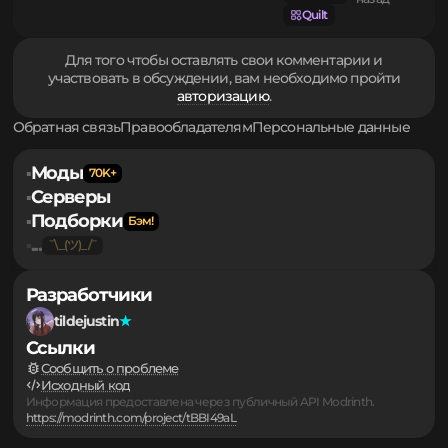
Fabric
34.53 кб.
Legacy-
half-heart-hardcore-1.0.0+1.3-1.20.jar
1.7.7
2 года
fabric
назад
Quilt
Для того чтобы оставлять свои комментарии и
участвовать в обсуждении, вам необходимо пройти
авторизацию
.
Обратная связь
Правообладателям
Персональные данные
Моды
▪
Серверы
▪
Подборки
▪
...
▪
Разработчики
tildejustin
Ссылки
Сообщить о проблеме