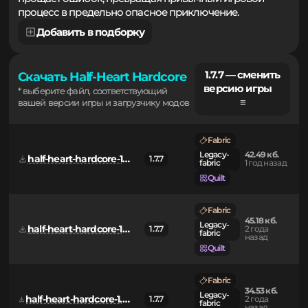
прощает ошибок, превращая привычный игровой
процесс в предельно опасное приключение.
Добавить в подборку
1.7.7 — сменить
Скачать Half-Heart Hardcore
версию игры
* выберите файл, соответствующий
≡
вашей версии игры и загрузчику модов
Fabric
Legacy-
42.49 кб.
half-heart-hardcore-1.1.1.jar
1.7.7
fabric
1 год назад
Quilt
Fabric
45.18 кб.
Legacy-
half-heart-hardcore-1.1.0.jar
1.7.7
2 года
fabric
назад
Quilt