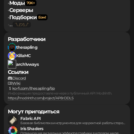
MAKAKA123
4 месяца назад
КЛАССНО
Обратная связь
Правообладателям
Персональные данные
Моды
▪
Серверы
▪
Подборки
▪
...
▪
Разработчики
thesapling
KillaMC
arch1vways
Ссылки
Discord
Wiki
ko-fi.com/thesapling/tip
Информация предоставлена через публичный API Modrinth.