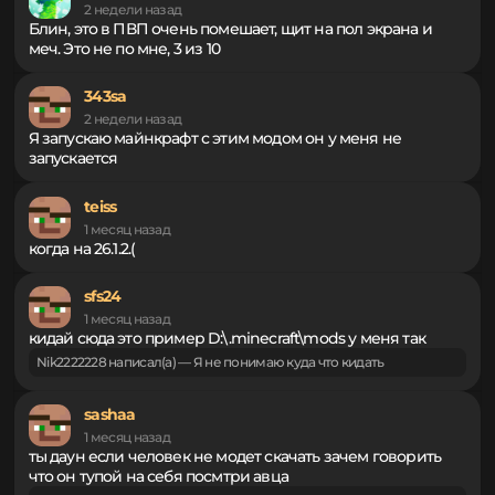
FreshFuLL
2 недели назад
Блин, это в ПВП очень помешает, щит на пол экрана и
меч. Это не по мне, 3 из 10
343sa
2 недели назад
Я запускаю майнкрафт с этим модом он у меня не
запускается
teiss
1 месяц назад
когда на 26.1.2.(
sfs24
1 месяц назад
кидай сюда это пример D:\.minecraft\mods у меня так
Nik2222228 написал(а) — Я не понимаю куда что кидать
sashaa