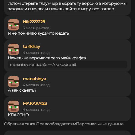
нужным загрузчиком и версией скачать его и зайти в
проводник в загрузки копировать файл мода и зайти в
тлаучер и нажать кнопку с файликом в правом нижнем
углу слева от кнопки настройки найти там папку mods
кликнуть на нее правой кнопкой мыши и нажать вставить
.потом открыть тлаунчер выбрать ту версию в которую мы
заходили сначала и нажать войти в игру .все готово
Nik2222228
3 месяца назад
Я не понимаю куда что кидать
tur1khay
4 месяца назад
Нажать на версию твоего майнкрафта
manahinya написал(а) — А как скачать?
manahinya
4 месяца назад
А как скачать?