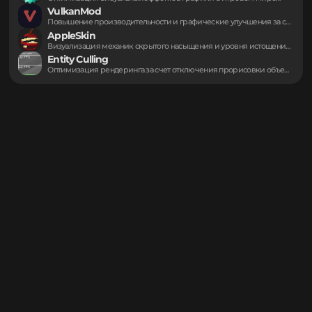
https://modrinth.com/project/AP8rDDLS
Могут пригодиться
Fabric API
Базовая библиотека инструментов для корректной работы сторонних...
Iris Shaders
Оптимизация визуальных эффектов графики в игровом мире...
VulkanMod
Повышение производительности и графические улучшения за счет...
AppleSkin
Визуализация механик скрытого насыщения и уровня истощения...
Entity Culling
Оптимизация рендеринга за счет отключения прорисовки объектов,...