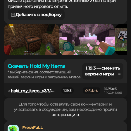
в каждое движение персонажа, делая исследование
мира и сражения более реалистичными без потери
привычного игрового опыта.
Добавить в подборку
Скачать Hold My Items
1.19.3 — сменить
* выберите файл, соответствующий
версию игры ≡
вашей версии игры и загрузчику модов
15.75 кб.
hold_my_items_v2.7.1_ 1.19.1 - 1.19.4.jar
1.19.3
Fabric
1 год назад
Для того чтобы оставлять свои комментарии и
участвовать в обсуждении, вам необходимо пройти
авторизацию
.