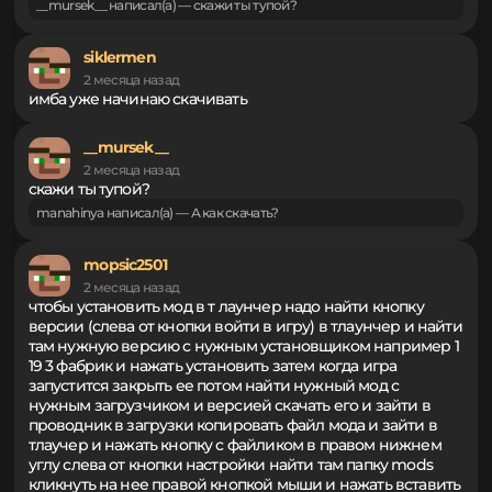
1 месяц назад
ты даун если человек не модет скачать зачем говорить
что он тупой на себя посмтри авца
__mursek__ написал(а) — скажи ты тупой?
siklermen
2 месяца назад
имба уже начинаю скачивать
__mursek__
2 месяца назад
скажи ты тупой?
manahinya написал(а) — А как скачать?
mopsic2501
2 месяца назад
чтобы установить мод в т лаунчер надо найти кнопку
версии (слева от кнопки войти в игру) в тлаунчер и найти
там нужную версию с нужным установщиком например 1
19 3 фабрик и нажать установить затем когда игра
запустится закрыть ее потом найти нужный мод с