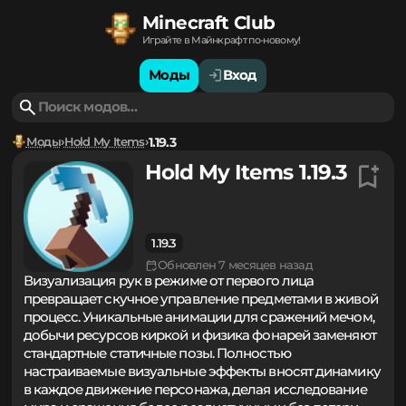
Minecraft Club
Играйте в Майнкрафт по-новому!
Моды
Вход
Моды
Hold My Items
1.19.3
Hold My Items 1.19.3
1.19.3
Обновлен 7 месяцев назад
Визуализация рук в режиме от первого лица
превращает скучное управление предметами в живой
процесс. Уникальные анимации для сражений мечом,
добычи ресурсов киркой и физика фонарей заменяют
стандартные статичные позы. Полностью
настраиваемые визуальные эффекты вносят динамику