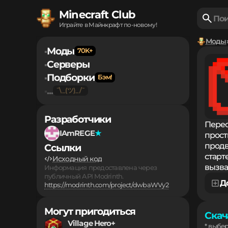
Minecraft Club
Играйте в Майнкрафт по-новому!
Моды
Моды
▪
Серверы
▪
Подборки
▪
...
▪
Разработчики
Перео
IAmREGE
прост
продв
Ссылки
старт
Исходный код
вызва
Информация предоставлена через
публичный API Modrinth.
Д
https://modrinth.com/project/dwbaWVy2
Могут пригодиться
Скач
Village Hero+
* выбе