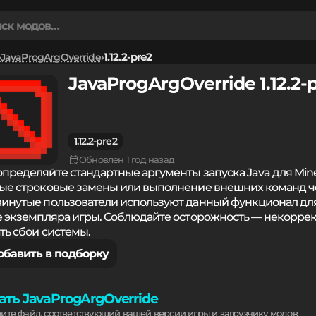
JavaProgArgOverride
1.12.2-pre2
JavaProgArgOverride 1.12.2-
1.12.2-pre2
Обновлен 1 год назад
пределяйте стандартные аргументы запуска Java для Mine
ые строковые замены или выполнение внешних команд че
инутые пользователи используют данный функционал дл
е экземпляра игры. Соблюдайте осторожность — некорре
ть сбои системы.
обавить в подборку
ать JavaProgArgOverride
рите файл, соответствующий вашей версии игры и загрузчику модов