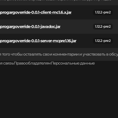
progargoverride-0.0.1-client-mc1.6.x.jar
1.12.2-pre2
progargoverride-0.0.1-javadoc.jar
1.12.2-pre2
progargoverride-0.0.1-server-mcpre1.16.jar
1.12.2-pre2
 того чтобы оставлять свои комментарии и участвовать в об
я связь
Правообладателям
Персональные данные