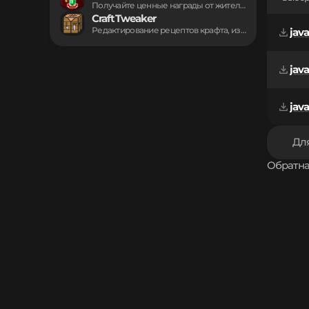
Получайте ценные награды от жителей после победы...
CraftTweaker
Редактирование рецептов крафта, изменение свойств предметов и...
java
java
java
Для
Обратна