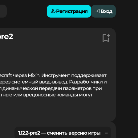
Регистрация
Вход
pre2
craft через Mixin. Инструмент поддерживает
рез системный ввод-вывод. Разработчики и
я динамической передачи параметров при
ктные или вредоносные команды могут
1.12.2-pre2 — сменить версию игры ≡