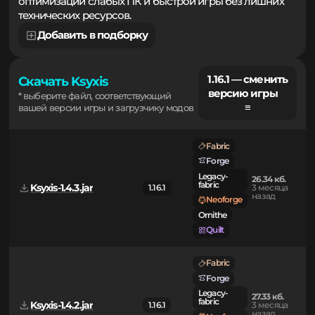
прогрузкой спавн-чанка. Идеальное решение для
оптимизации слабых ПК и быстрой игры без лишних
технических ресурсов.
Добавить в подборку
1.16.1 — сменить
Скачать Ksyxis
версию игры
* выберите файл, соответствующий
≡
вашей версии игры и загрузчику модов
Fabric
Forge
Legacy-
26.34 кб.
fabric
Ksyxis-1.4.3.jar
1.16.1
3 месяца
назад
Neoforge
Ornithe
Quilt
Fabric
Forge