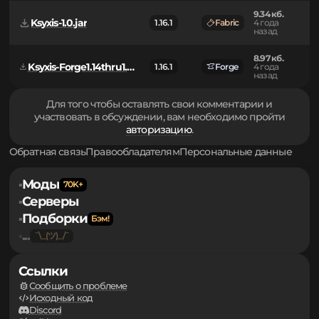
9.38 кб.
Fabric
Ksyxis-1.1.jar
1.16.1
4 года
Quilt
назад
9.34 кб.
Ksyxis-1.0.jar
1.16.1
Fabric
4 года
назад
8.97 кб.
Ksyxis-Forge1.14thru1.16-1.1.jar
1.16.1
Forge
4 года
назад
Для того чтобы оставлять свои комментарии и
участвовать в обсуждении, вам необходимо пройти
авторизацию
.
Обратная связь
Правообладателям
Персональные данные
Моды
▪
Серверы
▪
Подборки
▪
...
▪