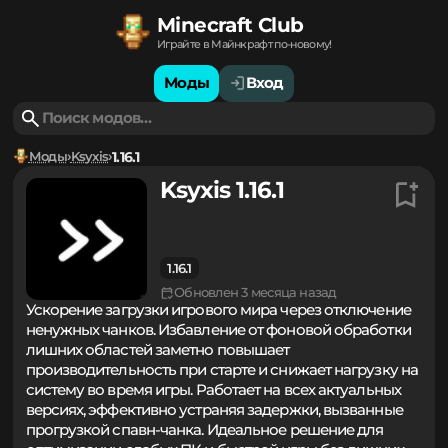
Minecraft Club
Играйте в Майнкрафт по-новому!
Моды
Вход
Моды
Ksyxis
1.16.1
Ksyxis 1.16.1
1.16.1
Обновлен 3 месяца назад
Ускорение загрузки игрового мира через отключение
ненужных чанков. Избавление от фоновой обработки
лишних областей заметно повышает
производительность при старте и снижает нагрузку на
систему во время игры. Работает на всех актуальных
версиях, эффективно устраняя задержки, вызванные