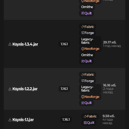
Legacy-
27.33 кб.
fabric
Ksyxis-1.4.2.jar
1.16.1
3 месяца
назад
Neoforge
Ornithe
Quilt
Fabric
Forge
Legacy-
29.17 кб.
fabric
Ksyxis-1.3.4.jar
1.16.1
1 год назад
Neoforge
Ornithe
Quilt
Fabric
Forge
16.16 кб.
Legacy-
Ksyxis-1.2.2.jar
1.16.1
2 года
fabric
назад
Neoforge
Quilt