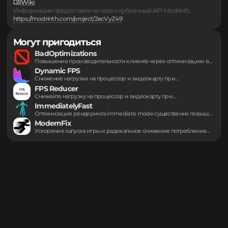
Ссылки
Сообщить о проблеме
Исходный код
Discord
Wiki
Информация предоставлена через публичный API Modrinth.
https://modrinth.com/project/2ecVyZ49
Могут пригодиться
BadOptimizations
Повышение производительности клиента через оптимизацию вычислительных процессов....
Dynamic FPS
Снижение нагрузки на процессор и видеокарту при...
FPS Reducer
Снижайте нагрузку на процессор и видеокарту при...
ImmediatelyFast
Оптимизация рендеринга immediate mode существенно повышает частоту...
ModernFix
Ускорение запуска игры и радикальное снижение потребления...