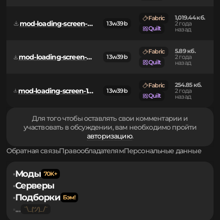
Fabric
261.26 кб.
Java-
mod-loading-screen-1.0.4-sources.jar
13w39b
2 года
agent
назад
Quilt
1,019.44 кб.
Fabric
mod-loading-screen-1.0.3.jar
13w39b
2 года
Quilt
назад
5.89 кб.
Fabric
mod-loading-screen-1.0.3-api.jar
13w39b
2 года
Quilt
назад
254.85 кб.
Fabric
mod-loading-screen-1.0.3-sources.jar
13w39b
2 года
Quilt
назад
Для того чтобы оставлять свои комментарии и
участвовать в обсуждении, вам необходимо пройти
авторизацию
.
Обратная связь
Правообладателям
Персональные данные
Моды
▪