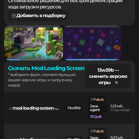
обеспечивая плавный переход при запуске клиента.
Оптимальное решение для быстрой демонстрации
хода загрузки ресурсов.
Добавить в подборку
Скачать Mod Loading Screen
13w39b —
* выберите файл, соответствующий
сменить версию
вашей версии игры и загрузчику
игры ≡
модов
Fabric
Java-
1.23 мб.
mod-loading-screen-1.0.5.jar
13w39b
agent
1 год назад
Quilt