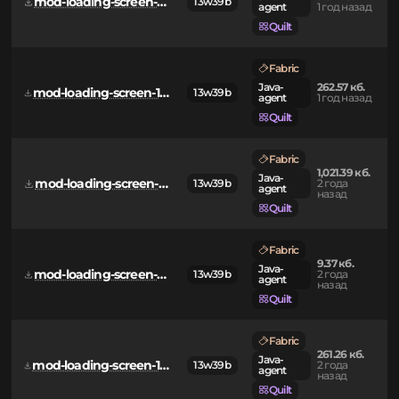
Fabric
Java-
9.37 кб.
mod-loading-screen-1.0.5-api.jar
13w39b
agent
1 год назад
Quilt
Fabric
Java-
262.57 кб.
mod-loading-screen-1.0.5-sources.jar
13w39b
agent
1 год назад
Quilt
Fabric
1,021.39 кб.
Java-
mod-loading-screen-1.0.4.jar
13w39b
2 года
agent
назад
Quilt
Fabric
9.37 кб.
Java-
mod-loading-screen-1.0.4-api.jar
13w39b
2 года
agent
назад
Quilt