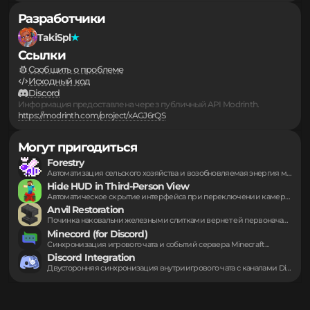
Серверы
▪
Подборки
▪
...
▪
Разработчики
TakiSpl
Ссылки
Сообщить о проблеме
Исходный код
Discord
Информация предоставлена через публичный API Modrinth.
https://modrinth.com/project/xAGJ6rQS
Могут пригодиться
Forestry
Автоматизация сельского хозяйства и возобновляемая энергия меняют...
Hide HUD in Third-Person View
Автоматическое скрытие интерфейса при переключении камеры на...
Anvil Restoration
Починка наковальни железными слитками вернет ей первоначальный...