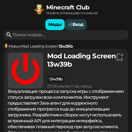
Minecraft Club
Играйте в Майнкрафт по-новому!
Моды
Вход
Моды
Mod Loading Screen
13w39b
Mod Loading Screen
13w39b
13w39b
Обновлен 1 год назад
Визуализация процесса запуска игры с отображением
статуса загрузки всех компонентов. Инструмент
предоставляет Java-агент для корректного
отображения прогресса еще до инициализации
загрузчика. Разработчики сборок могут использовать
встроенный API для интеграции интерфейса,