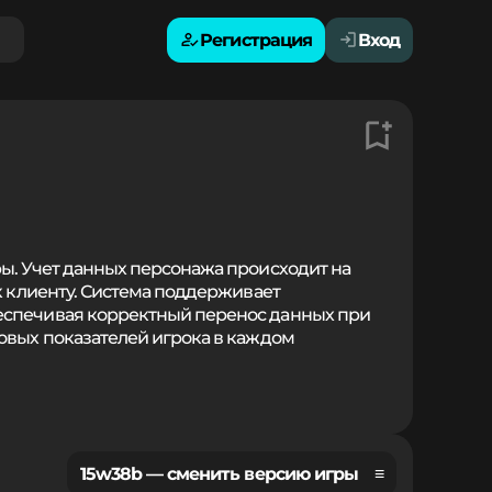
Регистрация
Вход
ры. Учет данных персонажа происходит на
к клиенту. Система поддерживает
еспечивая корректный перенос данных при
овых показателей игрока в каждом
15w38b — сменить версию игры ≡