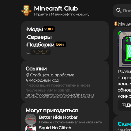
Minecraft Club
Играйте в Майнкрафт по-новому!
Моды
Моды
▪
Серверы
▪
Подборки
▪
...
▪
Ссылки
Реали
Сообщить о проблеме
сторо
Исходный код
конве
Информация предоставлена через
обнов
публичный API Modrinth.
https://modrinth.com/project/shTz7pFB
конкр
Д
Могут пригодиться
Better Hide Hotbar
Полное отключение элементов интерфейса для максимального погружения...
Скача
Squid No Glitch
* выбе