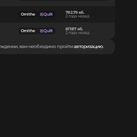
782.79 кб.
Ornithe
Quilt
2 года назад
617.87 кб.
Ornithe
Quilt
2 года назад
суждении, вам необходимо пройти
авторизацию
.