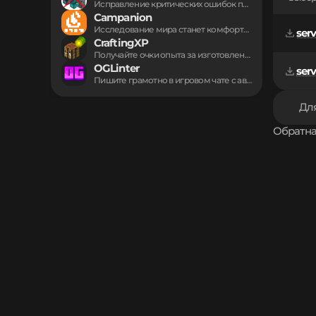
Исправление критических ошибок поведения кальмаров в океанах....
Campanion
Исследование мира станет комфортнее с полноценным походным...
CraftingXP
Получайте очки опыта за изготовление любых предметов...
OGLinter
serv
Пишите грамотно в игровом чате с автоматической...
Для
Обратна