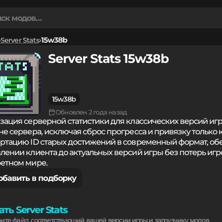
Server Stats
15w38b
Server Stats 15w38b
15w38b
Обновлен 2 года назад
зация серверной статистики для классических версий иг
не сервера, исключая сброс прогресса и привязку только 
ртацию ID старых достижений в современный формат, об
лении клиента до актуальных версий игры без потерь игр
етном мире.
обавить в подборку
ть Server Stats
рите файл, соответствующий вашей версии игры и загрузчику модов