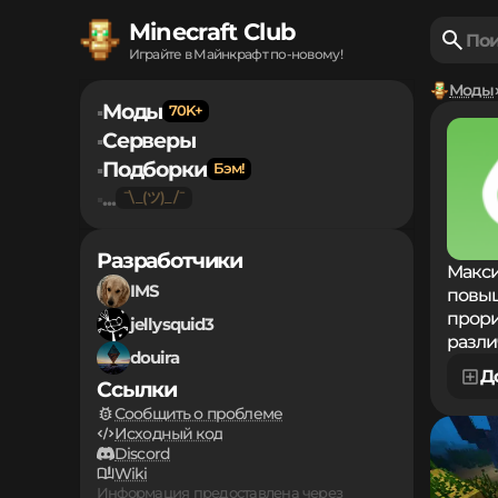
Minecraft Club
Играйте в Майнкрафт по-новому!
Моды
Моды
▪
Серверы
▪
Подборки
▪
...
▪
Разработчики
Макси
IMS
повыш
прори
jellysquid3
разли
douira
Д
Ссылки
Сообщить о проблеме
Исходный код
Discord
Wiki
Информация предоставлена через