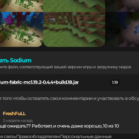
ать Sodium
рите файл, соответствующий вашей версии игры и загрузчику модов
um-fabric-mc1.19.2-0.4.4+build.18.jar
1.19
 того чтобы оставлять свои комментарии и участвовать в об
FreshFuLL
2 недели назад
щё ожидать?? Работает, и очень даже хорошо, 10 из 10
я связь
Правообладателям
Персональные данные