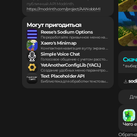
публичный API Modrinth.
https://modrinth.com/project/AANobbMI
Могут пригодиться
Reese's Sodium Options
Переработайте привычное меню настроек графики Sodium с...
Xaero's Minimap
Компактная навигация в углу экрана отображает ландшафт,...
Simple Voice Chat
Скач
Голосовое общение с учетом расстояния до собеседников...
YetAnotherConfigLib (YACL)
* выбе
Создание удобных меню параметров с помощью мощного...
Text Placeholder API
sodi
Библиотека для обработки текстовых плейсхолдеров и форматирования...
Для
Чего е
Обратна