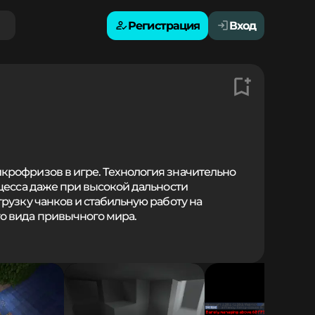
Регистрация
Вход
крофризов в игре. Технология значительно
цесса даже при высокой дальности
рузку чанков и стабильную работу на
о вида привычного мира.