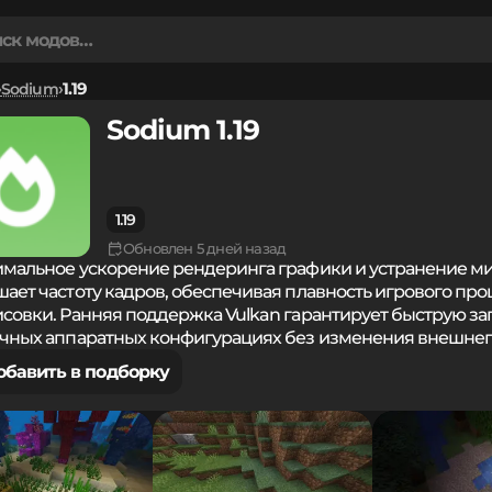
Sodium
1.19
Sodium 1.19
1.19
Обновлен 5 дней назад
мальное ускорение рендеринга графики и устранение ми
ает частоту кадров, обеспечивая плавность игрового про
совки. Ранняя поддержка Vulkan гарантирует быструю заг
чных аппаратных конфигурациях без изменения внешнег
обавить в подборку