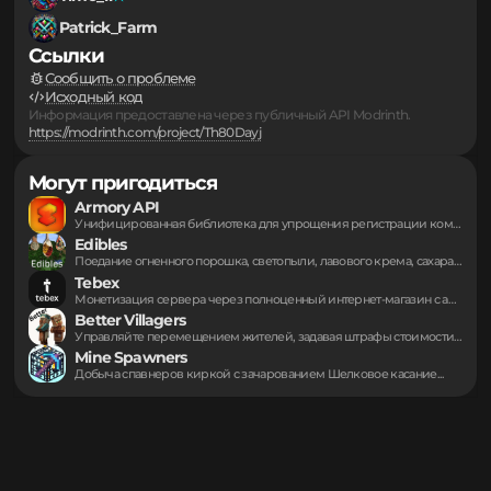
Разработчики
Timo_11
Patrick_Farm
Ссылки
Сообщить о проблеме
Исходный код
Информация предоставлена через публичный API Modrinth.
https://modrinth.com/project/Th80Dayj
Могут пригодиться
Armory API
Унифицированная библиотека для упрощения регистрации комплектов снаряжения...
Edibles
Поедание огненного порошка, светопыли, лавового крема, сахара,...
Tebex
Монетизация сервера через полноценный интернет-магазин с автоматической...
Better Villagers
Управляйте перемещением жителей, задавая штрафы стоимости пути...
Mine Spawners
Добыча спавнеров киркой с зачарованием Шелковое касание...