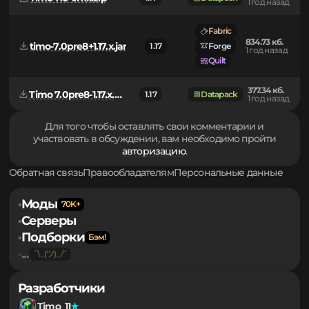
735.27 кб.
Timo 7.0-1.17.x.zip
1.17
Datapack
1 год назад
Fabric
834.73 кб.
timo-7.0pre8+1.17.x.jar
1.17
Forge
1 год назад
Quilt
377.34 кб.
Timo 7.0pre8-1.17.x.zip
1.17
Datapack
1 год назад
Для того чтобы оставлять свои комментарии и
участвовать в обсуждении, вам необходимо пройти
авторизацию
.
Обратная связь
Правообладателям
Персональные данные
Моды
▪
Серверы
▪
Подборки
▪
...
▪