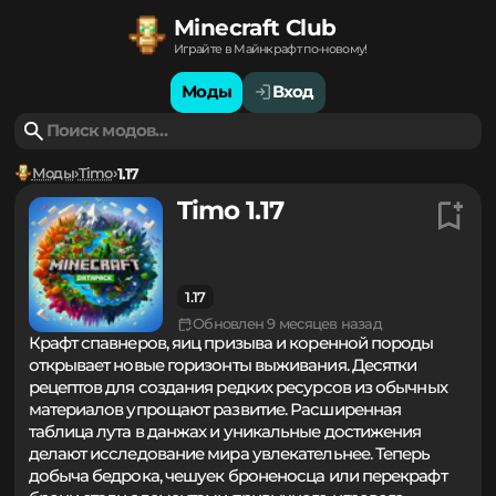
Minecraft Club
Играйте в Майнкрафт по-новому!
Моды
Вход
Моды
Timo
1.17
Timo 1.17
1.17
Обновлен 9 месяцев назад
Крафт спавнеров, яиц призыва и коренной породы
открывает новые горизонты выживания. Десятки
рецептов для создания редких ресурсов из обычных
материалов упрощают развитие. Расширенная
таблица лута в данжах и уникальные достижения
делают исследование мира увлекательнее. Теперь