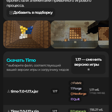
добыча бедрока, чешуек броненосца или перекрафт
брони стали элементами привычного игрового
процесса.
Добавить в подборку
1.17 — сменить
Скачать Timo
версию игры
* выберите файл, соответствующий
≡
вашей версии игры и загрузчику модов
Fabric
Forge
1.17 мб.
timo-7.0+1.17.x.jar
1.17
1 год назад
Neoforge
Quilt