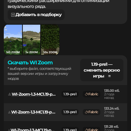
актуальных сборках игры, полноценная интеграция с
графическими расширениями для оптимизации
визуального ряда.
Добавить в подборку
Скачать WI Zoom
1.19-pre1 —
* выберите файл, соответствующий
сменить версию
вашей версии игры и загрузчику
игры ≡
модов
135.00 кб.
WI-Zoom-1.3-MC1.19-pre1.jar
1.19-pre1
Fabric
2 года
назад
133.24 кб.
WI-Zoom-1.3-MC1.19-pre1-dev.jar
1.19-pre1
Fabric
2 года
назад