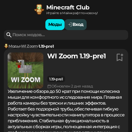
Minecraft Club
Играйте в Майнкрафт по-новому!
Моды
Вход
Моды
WI Zoom
1.19-pre1
WI Zoom 1.19-pre1
1.19-pre1
Обновлен 2 дня назад
Увеличение обзора до 50 крат при помощи колесика
мыши для комфортного исследования мира. Плавная
работа камеры без тряски и лишних эффектов.
Работает без подзорной трубы, обеспечивая гибкую
настройку чувствительности манипулятора в процессе
приближения. Стабильная функциональность в