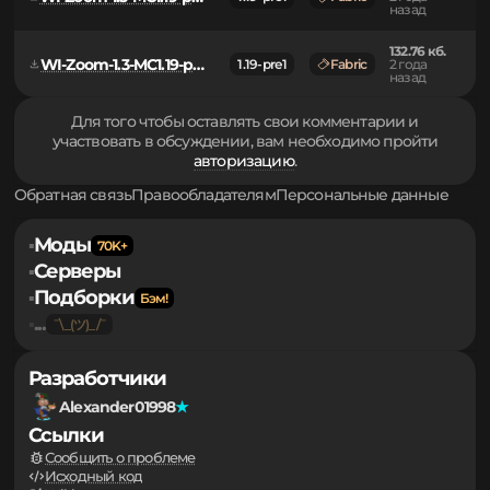
131.28 кб.
WI-Zoom-1.3-MC1.19-pre1-sources-dev.jar
1.19-pre1
Fabric
2 года
назад
132.76 кб.
WI-Zoom-1.3-MC1.19-pre1-sources.jar
1.19-pre1
Fabric
2 года
назад
Для того чтобы оставлять свои комментарии и
участвовать в обсуждении, вам необходимо пройти
авторизацию
.
Обратная связь
Правообладателям
Персональные данные
Моды
▪
Серверы
▪
Подборки
▪
...
▪
Разработчики
Alexander01998