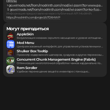
Ссылки
Сообщить о проблеме
Исходный код
Wiki
go.wimods.net/from/modrinth.com/mod/wi-zoom?to=www.paypal.com/biz/fund?id=FDQ7BMPSLHPBJ
go.wimods.net/from/modrinth.com/mod/wi-zoom?to=ko-fi.com/wurst
Информация предоставлена через публичный API Modrinth.
https://modrinth.com/project/o7DitHWP
Могут пригодиться
AppleSkin
Визуализация механик скрытого насыщения и уровня истощения...
Mod Menu
Централизованный интерфейс для управления установленными дополнениями игры....
Shulker Box Tooltip
Просмотр содержимого шалкеров, сундуков и других переносных...
Concurrent Chunk Management Engine (Fabric)
Оптимизация многопоточной обработки чанков кардинально повышает скорость...
Item Scroller
Удобное перемещение вещей в инвентаре с помощью...