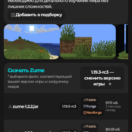
территорий. Простое управление углом обзора
необходимо для детального изучения мира без
лишних сложностей.
Добавить в подборку
Скачать Zume
1.19.3-rc3 —
* выберите файл, соответствующий
сменить версию
вашей версии игры и загрузчику
игры ≡
модов
Fabric
97.11 кб.
zume-1.2.2.jar
1.19.3-rc3
Forge
3 месяца
назад
Neoforge