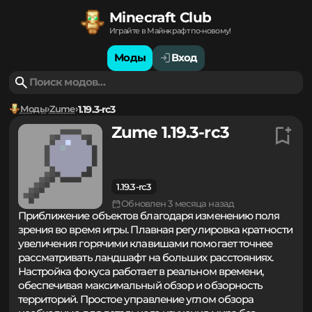
Minecraft Club
Играйте в Майнкрафт по-новому!
Моды
Вход
Моды
Zume
1.19.3-rc3
Zume 1.19.3-rc3
1.19.3-rc3
Обновлен 3 месяца назад
Приближение объектов благодаря изменению поля
зрения во время игры. Плавная регулировка кратности
увеличения горячими клавишами помогает точнее
рассматривать ландшафт на больших расстояниях.
Настройка фокуса работает в реальном времени,
обеспечивая максимальный обзор и обзорность