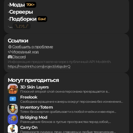
167.03 кб.
zume-0.10.0.jar
1.19.3-rc3
Forge
2 года
назад
Neoforge
Для того чтобы оставлять свои комментарии и
участвовать в обсуждении, вам необходимо пройти
авторизацию
.
Обратная связь
Правообладателям
Персональные данные
Моды
▪
Серверы
▪
Подборки
▪
...
▪
Ссылки
Сообщить о проблеме
Исходный код
Discord
Информация предоставлена через публичный API Modrinth.
https://modrinth.com/project/o6qsdrrQ