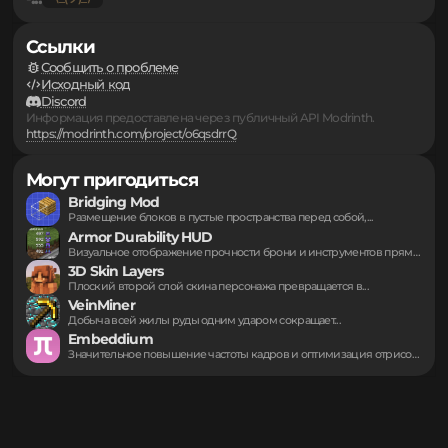
участвовать в обсуждении, вам необходимо пройти
авторизацию
.
Обратная связь
Правообладателям
Персональные данные
Моды
▪
Серверы
▪
Подборки
▪
...
▪
Ссылки
Сообщить о проблеме
Исходный код
Discord
Информация предоставлена через публичный API Modrinth.
https://modrinth.com/project/o6qsdrrQ
Могут пригодиться
Bridging Mod
Размещение блоков в пустые пространства перед собой,...
Armor Durability HUD