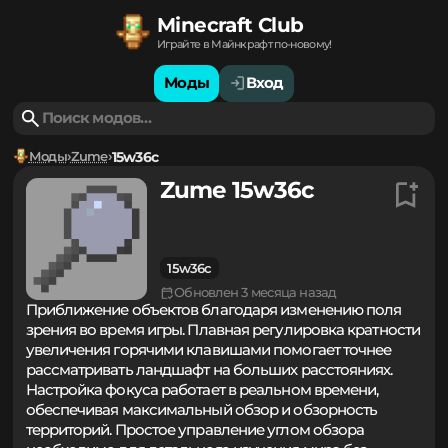
Minecraft Club
Играйте в Майнкрафт по-новому!
Моды
Вход
Моды
Zume
15w36c
Zume 15w36c
15w36c
Обновлен 3 месяца назад
Приближение объектов благодаря изменению поля
зрения во время игры. Плавная регулировка кратности
увеличения горячими клавишами помогает точнее
рассматривать ландшафт на больших расстояниях.
Настройка фокуса работает в реальном времени,
обеспечивая максимальный обзор и обзорность