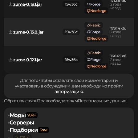
назад
Neoforge
Fabric
171.71 кб.
zume-0.13.2.jar
15w36c
Forge
2 года
назад
Neoforge
Fabric
171.36 кб.
zume-0.13.1.jar
15w36c
Forge
2 года
назад
Neoforge
Fabric
173.14 кб.
zume-0.13.0.jar
15w36c
Forge
2 года
назад
Neoforge
Fabric
160.65 кб.
zume-0.12.1.jar
15w36c
Forge
2 года
назад
Neoforge
Для того чтобы оставлять свои комментарии и