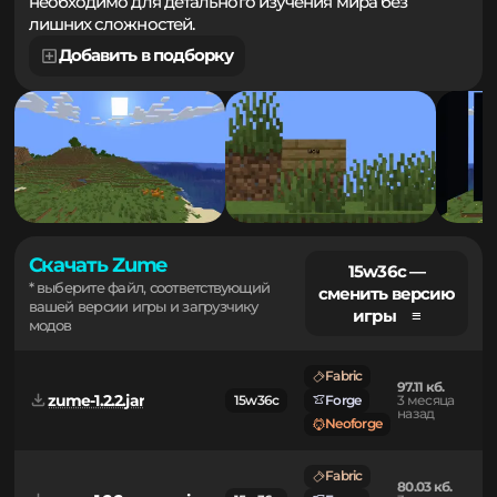
территорий. Простое управление углом обзора
необходимо для детального изучения мира без
лишних сложностей.
Добавить в подборку
Скачать Zume
15w36c —
* выберите файл, соответствующий
сменить версию
вашей версии игры и загрузчику
игры ≡
модов
Fabric
97.11 кб.
zume-1.2.2.jar
15w36c
Forge
3 месяца
назад
Neoforge