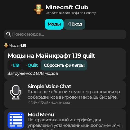
Minecraft Club
Играйте в Майнкрафт по-новому!
Моды
Вход
Моды
1.19
Моды на Майнкрафт 1.19 quilt
1.19
Quilt
Сбросить фильтры
Загружено: 2 878 модов
Simple Voice Chat
Голосовое общение с учетом расстояния до
собеседников в игровом мире. Выбирайте
активацию микрофона голосом или
✓ 1.19 • ✓ Quilt • 4 дня назад
нажатием клавиши, создавайте защищенные
паролем группы для общения и используйте
Mod Menu
функцию шепота. Качество звука
Централизованный интерфейс для