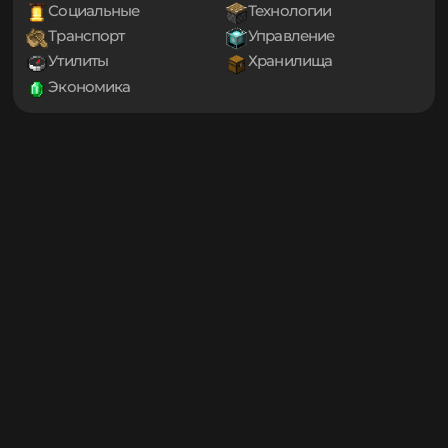
1.20
Декорации
Еда
1.19.4
Игровые механики
Магия
1.19.3
Мини-игры
Мобы
1.19.2
1.19.1
Оптимизация
Приключения
1.19
Проклятые
Снаряжение
1.18.2
Социальные
Технологии
1.18.1
Транспорт
Управление
1.18
1.17.1
Утилиты
Хранилища
1.17
Экономика
1.16.5
1.16.4
1.16.3
1.16.2
1.16.1
1.16
1.15.2
1.15.1
1.15
1.14.4